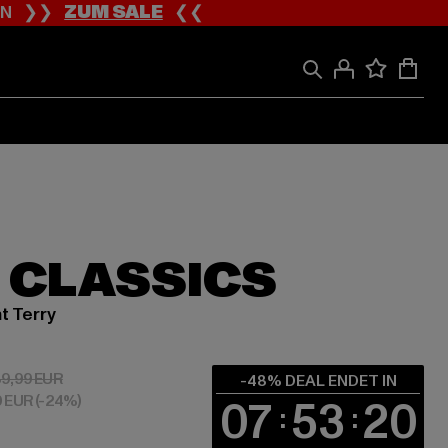
ION ❯❯
ZUM SALE
❮❮
 CLASSICS
t Terry
 20,79 EUR
Aktionspreis: 39,99 EUR
9,99 EUR
-48% DEAL ENDET IN
0 EUR
(-24%)
07
53
19