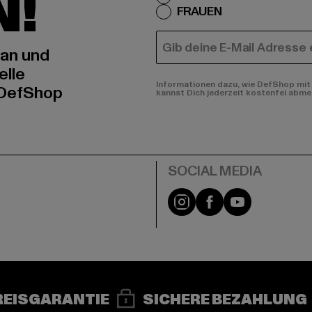
N!
FRAUEN
E-MAIL
 an und
elle
Informationen dazu, wie DefShop mit 
 DefShop
kannst Dich jederzeit kostenfei abme
e
Instagram
Facebook
YouTube
REISGARANTIE
SICHERE BEZAHLUNG