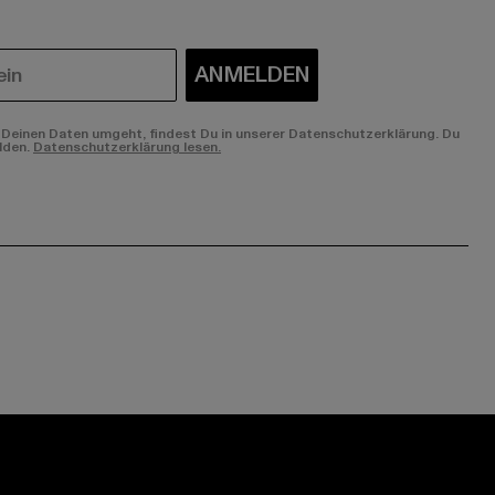
ANMELDEN
Deinen Daten umgeht, findest Du in unserer Datenschutzerklärung. Du
lden.
Datenschutzerklärung lesen.