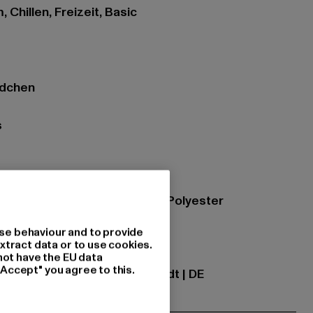
 Chillen, Freizeit, Basic
ndchen
s
tasphalt
zung: 70% Baumwolle, 30% Polyester
se behaviour and to provide
xtract data or to use cookies.
ational GmbH |
info@tbint.de
not have the EU data
"Accept" you agree to this.
traße 7 | 64372 Ober-Ramstadt | DE