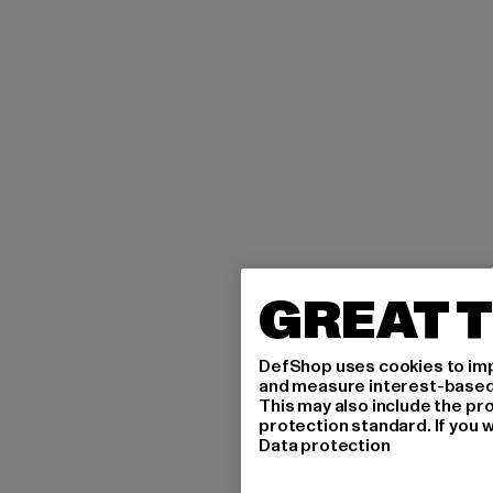
GREAT T
DefShop uses cookies to imp
and measure interest-based c
This may also include the pr
protection standard. If you w
Data protection