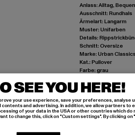
Anlass: Alltag, Bequem,
Ausschnitt: Rundhals
Ärmelart: Langarm
Muster: Unifarben
Details: Rippstrickbü
Schnitt: Oversize
Marke: Urban Classic
Kat.: Pullover
Farbe: grau
Hersteller Farbe: ligh
O SEE YOU HERE!
Materialzusammenset
Art.Nr: TB6855-02946
rove your use experience, save your preferences, analyse u
ontents and advertising. In addition, we allow partners to e
Hersteller: TB Intern
ocessing of your data in the USA or other countries which do 
ant to change this, click on "Custom settings". By clicking on 
Dr.-Robert-Murjahn-S