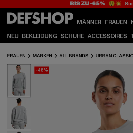
BIS ZU -65%
😲💥 Sum
MÄNNER
FRAUEN
NEU
BEKLEIDUNG
SCHUHE
ACCESSOIRES
FRAUEN
MARKEN
ALL BRANDS
URBAN CLASSI
-48%