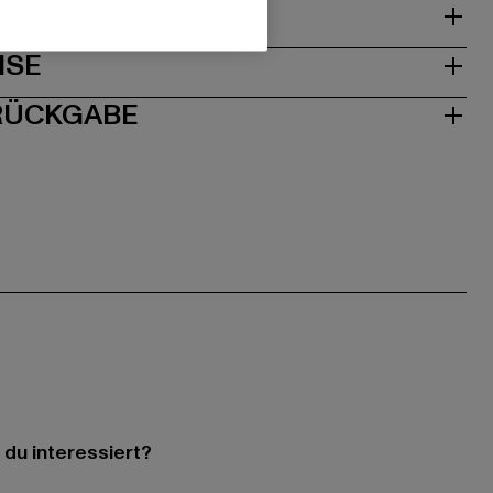
& PASSFORM
ISE
 RÜCKGABE
 du interessiert?