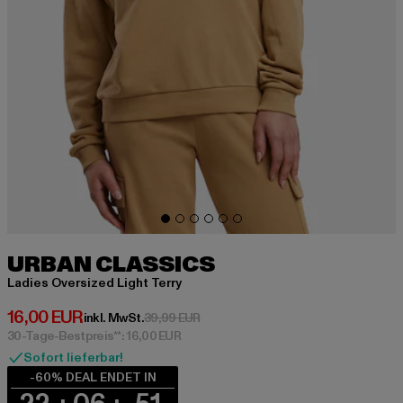
URBAN CLASSICS
Ladies Oversized Light Terry
Derzeitiger Preis: 16,00 EUR
16,00 EUR
Aktionspreis: 39,99 EUR
inkl. MwSt.
39,99 EUR
30-Tage-Bestpreis**: 16,00 EUR
Sofort lieferbar!
-60% DEAL ENDET IN