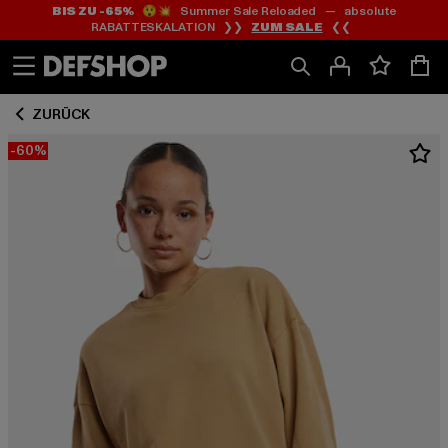
BIS ZU -65%
😲💥 Summer Sale Reloaded — absolute
Zum
Zum
RABATTESKALATION ❯❯
ZUM SALE
❮❮
Inhalt
Fußzeile
springen
springen
ZURÜCK
-60%