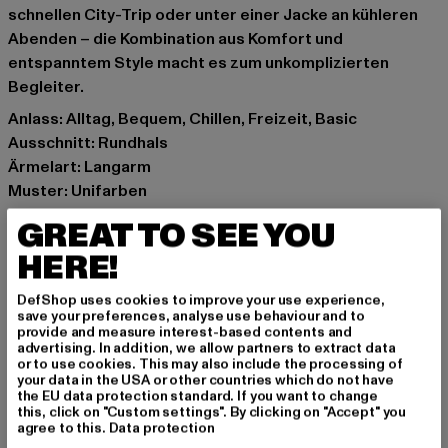
schnellen City-Trip oder unter einer Jacke an kühleren
Abenden – die Kombination aus Komfort und
entspanntem Style macht es zum unkomplizierten
Begleiter.
Anlass: Alltag, Bequem, Chillen, Freizeit, Basic
Ausschnitt: Rundhals
Ärmelart: Langarm
Muster: Unifarben
Details: Rippstrickbündchen
GREAT TO SEE YOU
Schnitt: Oversize
HERE!
Marke: Urban Classics
Kat.: Pullover
DefShop uses cookies to improve your use experience,
Farbe: beige
save your preferences, analyse use behaviour and to
provide and measure interest-based contents and
Hersteller Farbe: unionbeige
advertising. In addition, we allow partners to extract data
Materialzusammensetzung: 70% Baumwolle, 30%
or to use cookies. This may also include the processing of
your data in the USA or other countries which do not have
Polyester
the EU data protection standard. If you want to change
Art.Nr: TB6855-03738
this, click on "Custom settings". By clicking on "Accept" you
agree to this.
Data protection