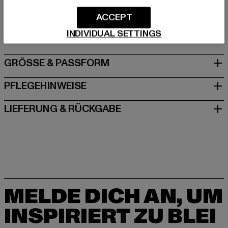
Hersteller: TB International GmbH |
info@tbint.de
Dr.-Robert-Murjahn-Straße 7 | 64372 Ober-Ramstadt |
ACCEPT
DE
INDIVIDUAL SETTINGS
GRÖSSE & PASSFORM
PFLEGEHINWEISE
LIEFERUNG & RÜCKGABE
MELDE DICH AN, UM
INSPIRIERT ZU BLEI