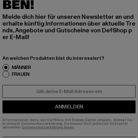
BEN!
Melde dich hier für unseren Newsletter an und
erhalte künftig Informationen über aktuelle Tre
nds, Angebote und Gutscheine von DefShop p
er E-Mail!
An welchen Produkten bist du interessiert?
MÄNNER
FRAUEN
E-MAIL
ANMELDEN
Informationen dazu, wie DefShop mit Deinen Daten umgeht, findest Du
in unserer Datenschutzerklärung. Du kannst Dich jederzeit kostenfei
abmelden.
Datenschutzerklärung lesen.