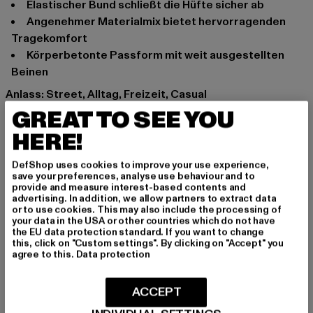
Elastischer Bund schließt die Hüfte sicher ab
Angenehmer Materialmix bietet hervorragenden
Tragekomfort
Körperbetonte Passform mit weit ausgestellten
Beinen
Anlass: Street, Alltag, Freizeit, Casual
Marke: Urban Classics
GREAT TO SEE YOU
Kat.: Leggings
HERE!
Farbe: schwarz
Hersteller Farbe: black
DefShop uses cookies to improve your use experience,
save your preferences, analyse use behaviour and to
Materialzusammensetzung: 95% Baumwolle
provide and measure interest-based contents and
Art.Nr: TB5013-00007
advertising. In addition, we allow partners to extract data
or to use cookies. This may also include the processing of
your data in the USA or other countries which do not have
Hersteller: TB International GmbH |
info@tbint.de
the EU data protection standard. If you want to change
this, click on "Custom settings". By clicking on "Accept" you
Dr.-Robert-Murjahn-Straße 7 | 64372 Ober-Ramstadt |
agree to this.
Data protection
DE
ACCEPT
GRÖSSE & PASSFORM