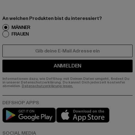
An welchen Produkten bist du interessiert?
MÄNNER
FRAUEN
E-MAIL
ANMELDEN
Informationen dazu, wie DefShop mit Deinen Daten umgeht, findest Du
in unserer Datenschutzerklärung. Du kannst Dich jederzeit kostenfei
abmelden.
Datenschutzerklärung lesen.
Play market
App store