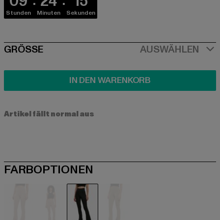
09
24
15
Stunden
Minuten
Sekunden
SIZE
GRÖSSE
AUSWÄHLEN
IN DEN WARENKORB
Artikel fällt normal aus
FARBOPTIONEN