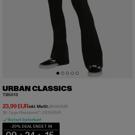
URBAN CLASSICS
TB5013
Derzeitiger Preis: 23,99 EUR
23,99 EUR
Aktionspreis: 29,99 EUR
inkl. MwSt.
29,99 EUR
30-Tage-Bestpreis**: 23,99 EUR
Sofort lieferbar!
-20% DEAL ENDET IN