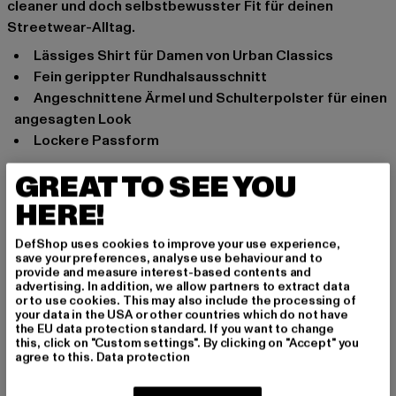
cleaner und doch selbstbewusster Fit für deinen
Streetwear-Alltag.
Lässiges Shirt für Damen von Urban Classics
Fein gerippter Rundhalsausschnitt
Angeschnittene Ärmel und Schulterpolster für einen
angesagten Look
Lockere Passform
Anlass: Alltag, Bequem, Basic
GREAT TO SEE YOU
Ausschnitt: Rundhals
HERE!
Marke: Urban Classics
Kat.: Tops
DefShop uses cookies to improve your use experience,
Farbe: schwarz
save your preferences, analyse use behaviour and to
provide and measure interest-based contents and
Hersteller Farbe: black
advertising. In addition, we allow partners to extract data
Materialzusammensetzung: 100% Baumwolle
or to use cookies. This may also include the processing of
your data in the USA or other countries which do not have
Art.Nr: TB5028-00007
the EU data protection standard. If you want to change
this, click on "Custom settings". By clicking on "Accept" you
agree to this.
Data protection
Hersteller: TB International GmbH |
info@tbint.de
Dr.-Robert-Murjahn-Straße 7 | 64372 Ober-Ramstadt |