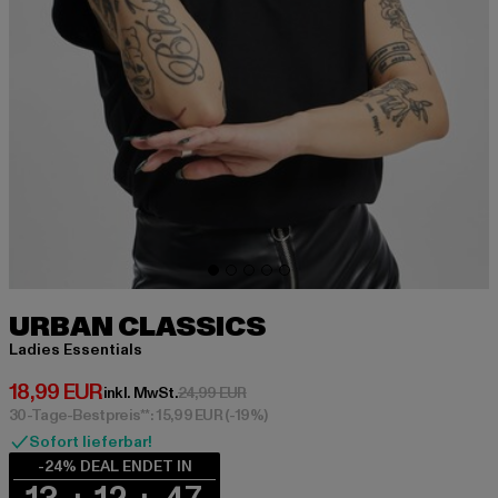
URBAN CLASSICS
Ladies Essentials
Derzeitiger Preis: 18,99 EUR
18,99 EUR
Aktionspreis: 24,99 EUR
inkl. MwSt.
24,99 EUR
30-Tage-Bestpreis**: 15,99 EUR
(-19%)
Sofort lieferbar!
-24% DEAL ENDET IN