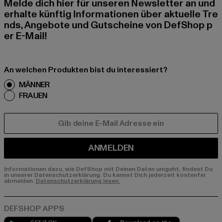
Melde dich hier für unseren Newsletter an und
erhalte künftig Informationen über aktuelle Tre
nds, Angebote und Gutscheine von DefShop p
er E-Mail!
An welchen Produkten bist du interessiert?
MÄNNER
FRAUEN
E-MAIL
ANMELDEN
Informationen dazu, wie DefShop mit Deinen Daten umgeht, findest Du
in unserer Datenschutzerklärung. Du kannst Dich jederzeit kostenfei
abmelden.
Datenschutzerklärung lesen.