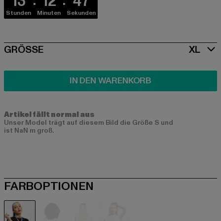
13
12
46
Stunden
Minuten
Sekunden
SIZE
GRÖSSE
XL
IN DEN WARENKORB
Artikel fällt normal aus
Unser Model trägt auf diesem Bild die Größe S und
ist NaN m groß.
FARBOPTIONEN