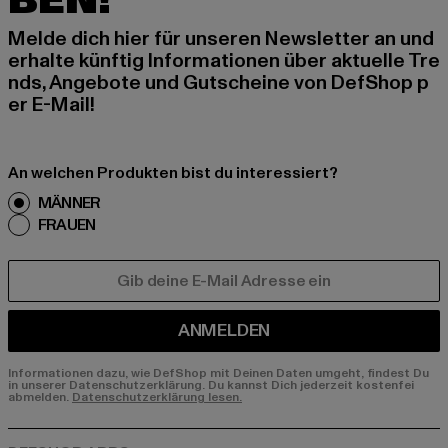
BEN!
Melde dich hier für unseren Newsletter an und
erhalte künftig Informationen über aktuelle Tre
nds, Angebote und Gutscheine von DefShop p
er E-Mail!
An welchen Produkten bist du interessiert?
MÄNNER
FRAUEN
E-MAIL
ANMELDEN
Informationen dazu, wie DefShop mit Deinen Daten umgeht, findest Du
in unserer Datenschutzerklärung. Du kannst Dich jederzeit kostenfei
abmelden.
Datenschutzerklärung lesen.