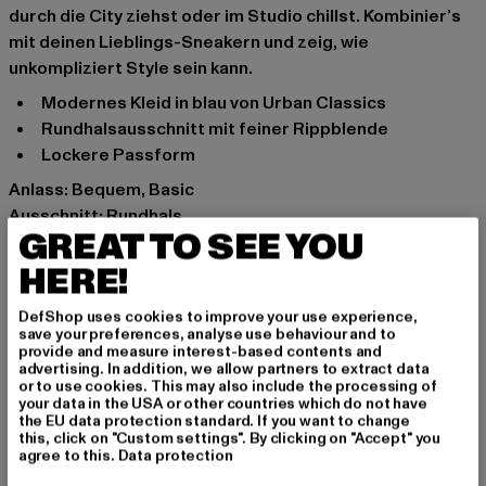
durch die City ziehst oder im Studio chillst. Kombinier’s
mit deinen Lieblings-Sneakern und zeig, wie
unkompliziert Style sein kann.
Modernes Kleid in blau von Urban Classics
Rundhalsausschnitt mit feiner Rippblende
Lockere Passform
Anlass: Bequem, Basic
Ausschnitt: Rundhals
GREAT TO SEE YOU
Ärmelart: Kurzarm
Schnitt: Locker
HERE!
Marke: Urban Classics
DefShop uses cookies to improve your use experience,
Kat.: Bekleidung
save your preferences, analyse use behaviour and to
Farbe: blau
provide and measure interest-based contents and
advertising. In addition, we allow partners to extract data
Hersteller Farbe: violablue
or to use cookies. This may also include the processing of
Materialzusammensetzung: 100% Bio-Baumwolle
your data in the USA or other countries which do not have
the EU data protection standard. If you want to change
Art.Nr: TB5040-03679
this, click on "Custom settings". By clicking on "Accept" you
agree to this.
Data protection
Hersteller: TB International GmbH |
info@tbint.de