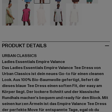
schwarz
blau
blau
blau
braun
grün
grün
pink
rosa
weiß
gelb
PRODUKT DETAILS
URBAN CLASSICS
Ladies Essentials Empire Valance
Das Ladies Essentials Empire Valance Tee Dress von
Urban Classics ist dein neues Go-to für einen cleanen
Look. Aus 100% Bio-Baumwolle gefertigt, liefert dir
dieses blaue Tee Dress einen soften Fit, der easy am
Körper liegt. Der lockere Schnitt und der klassische
Rundhals machen's bequem und ready für den Block. Mit
seinen kurzen Ärmeln ist das Empire Valance Tee Dress
der perfekte Move für entspannte Tage, egal ob du