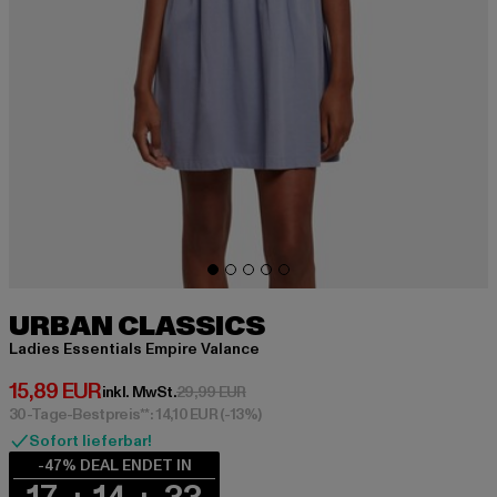
URBAN CLASSICS
Ladies Essentials Empire Valance
Derzeitiger Preis: 15,89 EUR
15,89 EUR
Aktionspreis: 29,99 EUR
inkl. MwSt.
29,99 EUR
30-Tage-Bestpreis**: 14,10 EUR
(-13%)
Sofort lieferbar!
-47% DEAL ENDET IN