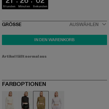
21
26
01
Stunden
Minuten
Sekunden
SIZE
GRÖSSE
AUSWÄHLEN
IN DEN WARENKORB
Artikel fällt normal aus
FARBOPTIONEN