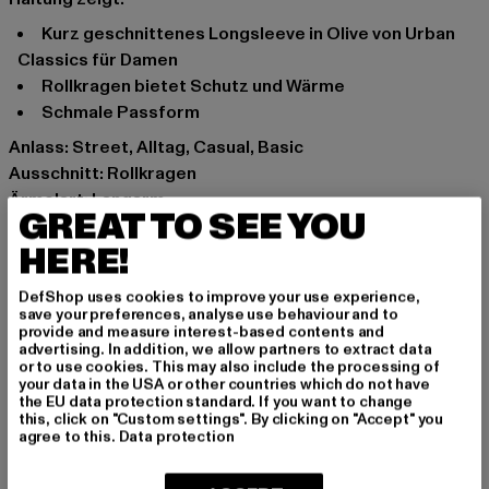
Kurz geschnittenes Longsleeve in Olive von Urban
Classics für Damen
Rollkragen bietet Schutz und Wärme
Schmale Passform
Anlass: Street, Alltag, Casual, Basic
Ausschnitt: Rollkragen
Ärmelart: Langarm
GREAT TO SEE YOU
Marke: Urban Classics
HERE!
Kat.: Longsleeves
Farbe: olive
DefShop uses cookies to improve your use experience,
Hersteller Farbe: tiniolive
save your preferences, analyse use behaviour and to
Materialzusammensetzung: 95% Baumwolle, 5%
provide and measure interest-based contents and
advertising. In addition, we allow partners to extract data
Elasthan
or to use cookies. This may also include the processing of
Art.Nr: TB4749-03057
your data in the USA or other countries which do not have
the EU data protection standard. If you want to change
this, click on "Custom settings". By clicking on "Accept" you
Hersteller: TB International GmbH |
info@tbint.de
agree to this.
Data protection
Dr.-Robert-Murjahn-Straße 7 | 64372 Ober-Ramstadt |
DE