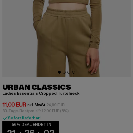
URBAN CLASSICS
Ladies Essentials Cropped Turtelneck
Derzeitiger Preis: 11,00 EUR
11,00 EUR
Aktionspreis: 24,99 EUR
inkl. MwSt.
24,99 EUR
30-Tage-Bestpreis**: 12,00 EUR
(8%)
Sofort lieferbar!
-56% DEAL ENDET IN