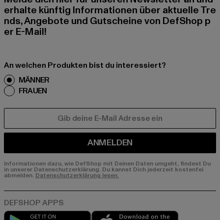
erhalte künftig Informationen über aktuelle Tre
nds, Angebote und Gutscheine von DefShop p
er E-Mail!
An welchen Produkten bist du interessiert?
MÄNNER
FRAUEN
E-MAIL
ANMELDEN
Informationen dazu, wie DefShop mit Deinen Daten umgeht, findest Du
in unserer Datenschutzerklärung. Du kannst Dich jederzeit kostenfei
abmelden.
Datenschutzerklärung lesen.
Play market
App store