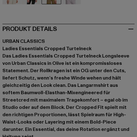
beige
schwarz
olive
violet
PRODUKT DETAILS
URBAN CLASSICS
Ladies Essentials Cropped Turtelneck
Das Ladies Essentials Cropped Turtelneck Longsleeve
von Urban Classics in Olive ist ein kompromissloses
Statement. Der Rollkragen ist ein OG unter den Cuts,
liefert Schutz, wenn’s freshe Winde wehen und hält
gleichzeitig den Look clean. Das Langarmshirt aus
softem Baumwoll-Elasthan-Mixengineered für
Streetcred mit maximalem Tragekomfort – egal ob im
Studio oder auf dem Block. Der Cropped Fit spielt mit
den richtigen Proportionen, lässt Spielraum für High-
Waist-Looks oder Layering mit einem Bold-Piece
darunter. Ein Essential, das deine Rotation ergänzt und
Haltung zeigt.