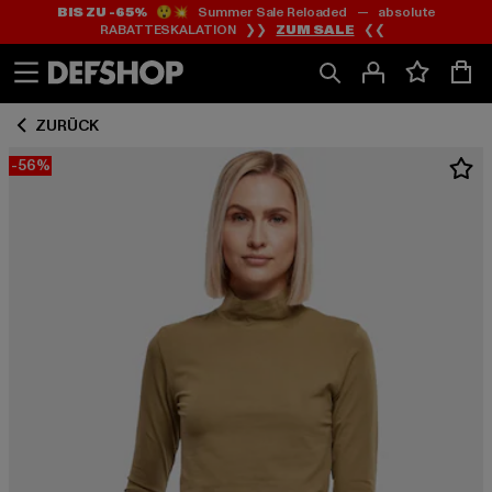
BIS ZU -65%
😲💥 Summer Sale Reloaded — absolute
Zum
Zum
RABATTESKALATION ❯❯
ZUM SALE
❮❮
Inhalt
Fußzeile
springen
springen
ZURÜCK
-56%