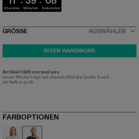
11
39
08
Stunden
Minuten
Sekunden
SIZE
GRÖSSE
AUSWÄHLEN
IN DEN WARENKORB
Artikel fällt normal aus
Unser Model trägt auf diesem Bild die Größe S und
ist NaN m groß.
FARBOPTIONEN