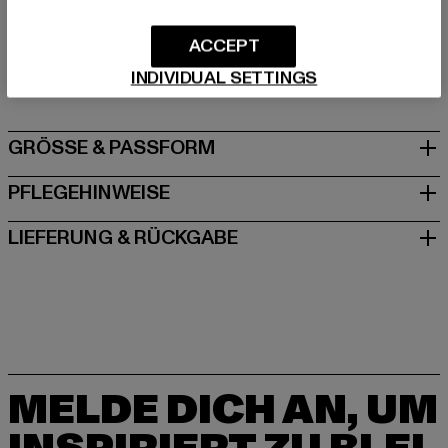
Hersteller: TB International GmbH |
info@tbint.de
ACCEPT
Dr.-Robert-Murjahn-Straße 7 | 64372 Ober-Ramstadt |
INDIVIDUAL SETTINGS
DE
GRÖSSE & PASSFORM
PFLEGEHINWEISE
LIEFERUNG & RÜCKGABE
MELDE DICH AN, UM