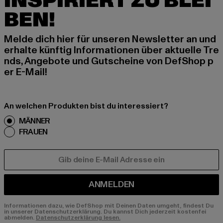
INSPIRIERT ZU BLEI
BEN!
Melde dich hier für unseren Newsletter an und
erhalte künftig Informationen über aktuelle Tre
nds, Angebote und Gutscheine von DefShop p
er E-Mail!
An welchen Produkten bist du interessiert?
MÄNNER
FRAUEN
E-MAIL
ANMELDEN
Informationen dazu, wie DefShop mit Deinen Daten umgeht, findest Du
in unserer Datenschutzerklärung. Du kannst Dich jederzeit kostenfei
abmelden.
Datenschutzerklärung lesen.