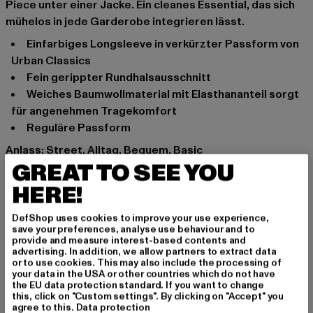
Piece unter einer Jacke. Ein cleanes Essential, das sich
mühelos in jede Garderobe integrieren lässt.
Einfarbiges Longsleeve in verkürzter Passform von
Urban Classics
Fein gerippter Rundhalsausschnitt
Weiches Baumwollmaterial mit Elasthananteil sorgt
für angenehmen Tragekomfort
Reguläre Passform
Anlass: Street, Alltag, Bequem, Basic
GREAT TO SEE YOU
Ausschnitt: Rundhals
Ärmelart: Langarm
HERE!
Marke: Urban Classics
Kat.: Longsleeves
DefShop uses cookies to improve your use experience,
save your preferences, analyse use behaviour and to
Farbe: schwarz
provide and measure interest-based contents and
Hersteller Farbe: black
advertising. In addition, we allow partners to extract data
or to use cookies. This may also include the processing of
Materialzusammensetzung: 95% Baumwolle, 5%
your data in the USA or other countries which do not have
Elasthan
the EU data protection standard. If you want to change
this, click on "Custom settings". By clicking on "Accept" you
Art.Nr: TB4535-00007
agree to this.
Data protection