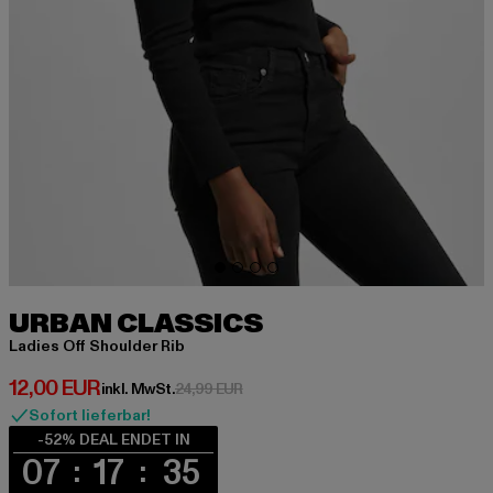
URBAN CLASSICS
Ladies Off Shoulder Rib
Derzeitiger Preis: 12,00 EUR
12,00 EUR
Aktionspreis: 24,99 EUR
inkl. MwSt.
24,99 EUR
Sofort lieferbar!
-52% DEAL ENDET IN
07
17
35