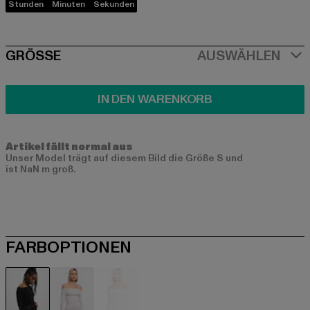
Stunden
Minuten
Sekunden
SIZE
GRÖSSE
AUSWÄHLEN
IN DEN WARENKORB
Artikel fällt normal aus
Unser Model trägt auf diesem Bild die Größe S und
ist NaN m groß.
FARBOPTIONEN