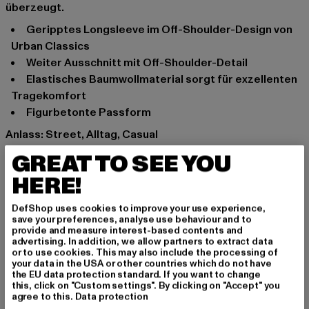
überzeugt.
Geripptes Longsleeve im Off-Shoulder-Design von
Urban Classics
Weiter Ausschnitt mit Off-Shoulder-Detail
Elastisches Baumwollmaterial sorgt für exzellenten
Tragekomfort
Figurbetonte Passform
Anlass: Street, Alltag, Casual
Ausschnitt: Karree-Ausschnitt
GREAT TO SEE YOU
Ärmelart: Langarm
HERE!
Marke: Urban Classics
Kat.: Longsleeves
DefShop uses cookies to improve your use experience,
Farbe: schwarz
save your preferences, analyse use behaviour and to
provide and measure interest-based contents and
Hersteller Farbe: black
advertising. In addition, we allow partners to extract data
Materialzusammensetzung: 97% Baumwolle, 3%
or to use cookies. This may also include the processing of
your data in the USA or other countries which do not have
Elasthan
the EU data protection standard. If you want to change
Art.Nr: TB4731-00007
this, click on "Custom settings". By clicking on "Accept" you
agree to this.
Data protection