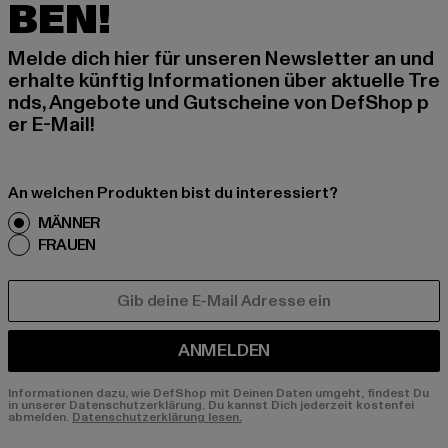
BEN!
Melde dich hier für unseren Newsletter an und
erhalte künftig Informationen über aktuelle Tre
nds, Angebote und Gutscheine von DefShop p
er E-Mail!
An welchen Produkten bist du interessiert?
MÄNNER
FRAUEN
E-MAIL
ANMELDEN
Informationen dazu, wie DefShop mit Deinen Daten umgeht, findest Du
in unserer Datenschutzerklärung. Du kannst Dich jederzeit kostenfei
abmelden.
Datenschutzerklärung lesen.