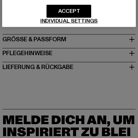
Hersteller: TB International GmbH |
info@tbint.de
ACCEPT
Dr.-Robert-Murjahn-Straße 7 | 64372 Ober-Ramstadt |
DE
INDIVIDUAL SETTINGS
GRÖSSE & PASSFORM
PFLEGEHINWEISE
LIEFERUNG & RÜCKGABE
MELDE DICH AN, UM
INSPIRIERT ZU BLEI