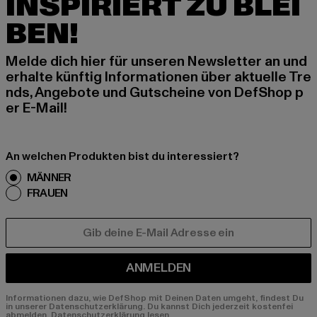
INSPIRIERT ZU BLEI
BEN!
Melde dich hier für unseren Newsletter an und
erhalte künftig Informationen über aktuelle Tre
nds, Angebote und Gutscheine von DefShop p
er E-Mail!
An welchen Produkten bist du interessiert?
MÄNNER
FRAUEN
E-MAIL
ANMELDEN
Informationen dazu, wie DefShop mit Deinen Daten umgeht, findest Du
in unserer Datenschutzerklärung. Du kannst Dich jederzeit kostenfei
abmelden.
Datenschutzerklärung lesen.