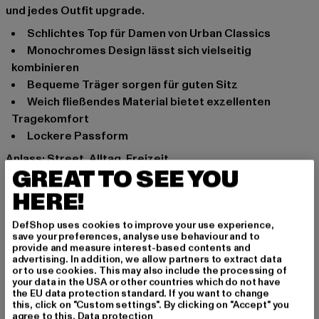
und jedes Outfit upgrade.
Schlichtes Top für Damen von Urban Classics
Monochromes Design lässt sich vielseitig
kombinieren
Bequeme Träger sorgen für guten Sitz
Weich fließendes Material bietet exzellenten
Tragekomfort
Lockere Passform
Anlass: Street, Alltag, Freizeit
GREAT TO SEE YOU
Ausschnitt: Rundhals
Ärmelart: Ärmellos
HERE!
Schnitt: Locker
DefShop uses cookies to improve your use experience,
Marke: Urban Classics
save your preferences, analyse use behaviour and to
Kat.: Tank Tops
provide and measure interest-based contents and
advertising. In addition, we allow partners to extract data
Farbe: schwarz
or to use cookies. This may also include the processing of
Hersteller Farbe: black
your data in the USA or other countries which do not have
the EU data protection standard. If you want to change
Materialzusammensetzung: 7% Modal, 23% Polyester
this, click on "Custom settings". By clicking on "Accept" you
Art.Nr: TB4090-00007
agree to this.
Data protection