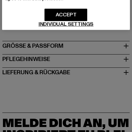
Hersteller: TB International GmbH |
info@tbint.de
ACCEPT
Dr.-Robert-Murjahn-Straße 7 | 64372 Ober-Ramstadt |
INDIVIDUAL SETTINGS
DE
GRÖSSE & PASSFORM
PFLEGEHINWEISE
LIEFERUNG & RÜCKGABE
MELDE DICH AN, UM