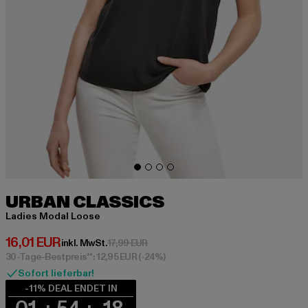
URBAN CLASSICS
Ladies Modal Loose
Derzeitiger Preis: 16,01 EUR
16,01 EUR
Aktionspreis: 17,99 EUR
inkl. MwSt.
17,99 EUR
30-Tage-Bestpreis**: 12,95 EUR
(-24%)
Sofort lieferbar!
-11% DEAL ENDET IN