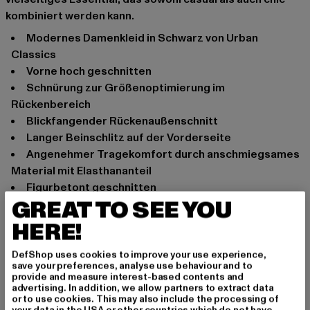
kombiniert werden kann.
Modernes Damenkleid in Schwarz von Urban
Classics
Vorne hoch geschnitten
Schnürung zur Größenoptimierung im
Rückenbereich
Blickfangender Rückenaußenschnitt
Langer Beinschlitz auf der Vorderseite
Angenehmer Tragekomfort durch anschmiegsames
Material mit Elasthananteil
Figurbetont geschnitten
GREAT TO SEE YOU
Anlass: Party, Abendmode, sommerlich, Freizeit, Casual,
HERE!
Basic
Ausschnitt: Rundhals
DefShop uses cookies to improve your use experience,
Schnitt: Figurbetont
save your preferences, analyse use behaviour and to
Marke: Urban Classics
provide and measure interest-based contents and
advertising. In addition, we allow partners to extract data
Kat.: Bekleidung
or to use cookies. This may also include the processing of
Farbe: schwarz
your data in the USA or other countries which do not have