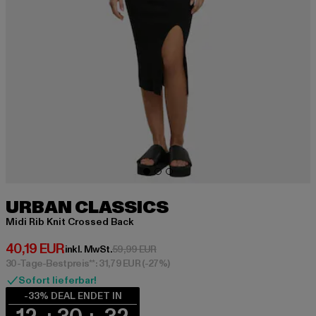
URBAN CLASSICS
Midi Rib Knit Crossed Back
Derzeitiger Preis: 40,19 EUR
40,19 EUR
Aktionspreis: 59,99 EUR
inkl. MwSt.
59,99 EUR
30-Tage-Bestpreis**: 31,79 EUR
(-27%)
Sofort lieferbar!
-33% DEAL ENDET IN