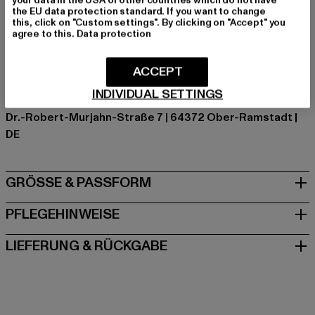
the EU data protection standard. If you want to change
Hersteller Farbe: black
this, click on "Custom settings". By clicking on "Accept" you
Materialzusammensetzung: 98% Baumwolle, 2%
agree to this.
Data protection
Elasthan
Art.Nr: TB6021-00007
ACCEPT
INDIVIDUAL SETTINGS
Hersteller: TB International GmbH |
info@tbint.de
Dr.-Robert-Murjahn-Straße 7 | 64372 Ober-Ramstadt |
DE
GRÖSSE & PASSFORM
PFLEGEHINWEISE
LIEFERUNG & RÜCKGABE