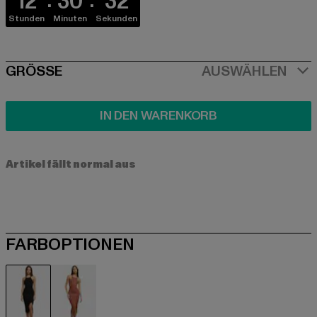
12
30
32
Stunden
Minuten
Sekunden
SIZE
GRÖSSE
AUSWÄHLEN
IN DEN WARENKORB
Artikel fällt normal aus
FARBOPTIONEN