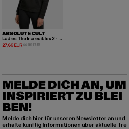
ABSOLUTE CULT
Ladies The Incredibles 2 - Costume Logo Basic
Derzeitiger Preis: 27,89 EUR
Aktionspreis: 44,99 EUR
27,89 EUR
44,99 EUR
MELDE DICH AN, UM
INSPIRIERT ZU BLEI
BEN!
Melde dich hier für unseren Newsletter an und
erhalte künftig Informationen über aktuelle Tre