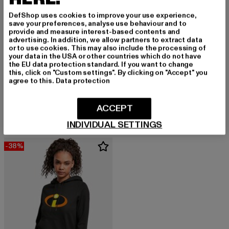
DefShop uses cookies to improve your use experience,
save your preferences, analyse use behaviour and to
provide and measure interest-based contents and
advertising. In addition, we allow partners to extract data
or to use cookies. This may also include the processing of
your data in the USA or other countries which do not have
the EU data protection standard. If you want to change
ABSOLUTE CULT
this, click on "Custom settings". By clicking on "Accept" you
Ladies Looney - Tunes Angry Tweety
agree to this.
Data protection
ABSOLUTE CULT
Derzeitiger Preis: 18,90 EUR
Aktionspreis: 
18,90 EUR
44,99 EUR
Ladies Harry Potter - Gryffindor Crest Hoody
Derzeitiger Preis: ab 29,99 EUR
Aktionspreis: 39,99 EUR
ab
29,99 EUR
39,99 EUR
ACCEPT
INDIVIDUAL SETTINGS
-38%