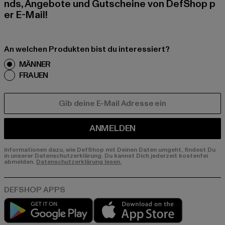
nds, Angebote und Gutscheine von DefShop p
er E-Mail!
An welchen Produkten bist du interessiert?
MÄNNER
FRAUEN
E-MAIL
ANMELDEN
Informationen dazu, wie DefShop mit Deinen Daten umgeht, findest Du
in unserer Datenschutzerklärung. Du kannst Dich jederzeit kostenfei
abmelden.
Datenschutzerklärung lesen.
Play market
App store