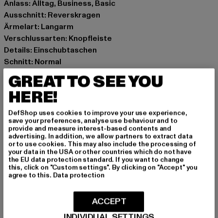
Anlass: Alltag, Business, Basic
Ausschnitt: Reverskragen
Ärmelart: Langarm
Verschlussarten: Knopfleiste
Details: Einschubtaschen
Schnitt: Normal
Marke: Urban Classics
GREAT TO SEE YOU
Kat.: Blazer
HERE!
Farbe: schwarz
Hersteller Farbe: black
DefShop uses cookies to improve your use experience,
Materialzusammensetzung: 94% Polyester, 6% Elasthan
save your preferences, analyse use behaviour and to
provide and measure interest-based contents and
Art.Nr: TB6946-00007
advertising. In addition, we allow partners to extract data
or to use cookies. This may also include the processing of
your data in the USA or other countries which do not have
Hersteller: TB International GmbH |
info@tbint.de
the EU data protection standard. If you want to change
Dr.-Robert-Murjahn-Straße 7 | 64372 Ober-Ramstadt |
this, click on "Custom settings". By clicking on "Accept" you
agree to this.
Data protection
DE
ACCEPT
GRÖSSE & PASSFORM
INDIVIDUAL SETTINGS