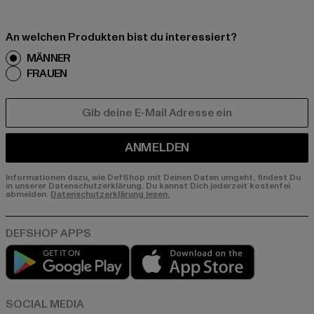
An welchen Produkten bist du interessiert?
MÄNNER
FRAUEN
E-MAIL
ANMELDEN
Informationen dazu, wie DefShop mit Deinen Daten umgeht, findest Du
in unserer Datenschutzerklärung. Du kannst Dich jederzeit kostenfei
abmelden.
Datenschutzerklärung lesen.
Play market
App store