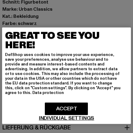
Schnitt: Figurbetont
Marke: Urban Classics
Kat.: Bekleidung
Farbe: schwarz
Hersteller Farbe: black
GREAT TO SEE YOU
Materialzusammensetzung: 95% Baumwolle, 5%
HERE!
Elasthan
Art.Nr: TB1490-00007
DefShop uses cookies to improve your use experience,
save your preferences, analyse use behaviour and to
provide and measure interest-based contents and
Hersteller: TB International GmbH |
info@tbint.de
advertising. In addition, we allow partners to extract data
Dr.-Robert-Murjahn-Straße 7 | 64372 Ober-Ramstadt |
or to use cookies. This may also include the processing of
your data in the USA or other countries which do not have
DE
the EU data protection standard. If you want to change
this, click on "Custom settings". By clicking on "Accept" you
agree to this.
Data protection
GRÖSSE & PASSFORM
ACCEPT
PFLEGEHINWEISE
INDIVIDUAL SETTINGS
LIEFERUNG & RÜCKGABE