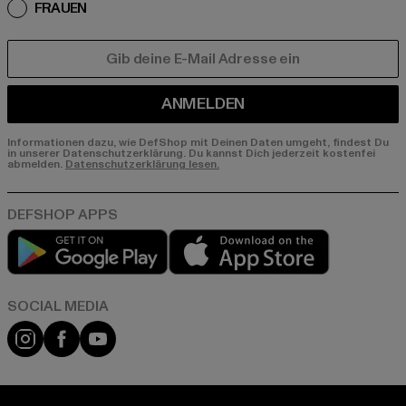
FRAUEN
E-MAIL
ANMELDEN
Informationen dazu, wie DefShop mit Deinen Daten umgeht, findest Du
in unserer Datenschutzerklärung. Du kannst Dich jederzeit kostenfei
abmelden.
Datenschutzerklärung lesen.
Play market
App store
Instagram
Facebook
YouTube