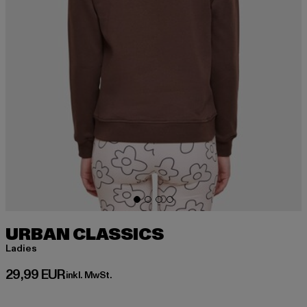
URBAN CLASSICS
Ladies
Derzeitiger Preis: 29,99 EUR
29,99 EUR
inkl. MwSt.