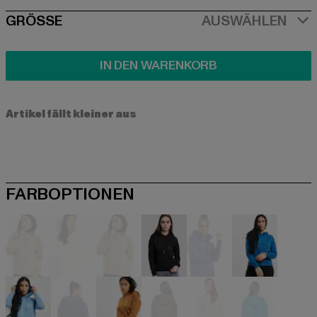
SIZE
GRÖSSE
AUSWÄHLEN
IN DEN WARENKORB
Artikel fällt kleiner aus
FARBOPTIONEN
beige
beige
beige
schwarz
blau
blau