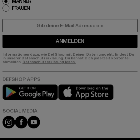
MÄNNER
FRAUEN
E-MAIL
ANMELDEN
Informationen dazu, wie DefShop mit Deinen Daten umgeht, findest Du
in unserer Datenschutzerklärung. Du kannst Dich jederzeit kostenfei
abmelden.
Datenschutzerklärung lesen.
Play market
App store
Instagram
Facebook
YouTube