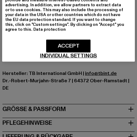
provide and measure interest-based contents and
advertising. In addition, we allow partners to extract data
Schnitt: Normal
or to use cookies. This may also include the processing of
Marke: Urban Classics
your data in the USA or other countries which do not have
the EU data protection standard. If you want to change
Kat.: Hoodies
this, click on "Custom settings". By clicking on "Accept" you
Farbe: braun
agree to this.
Data protection
Hersteller Farbe: brown
Materialzusammensetzung: 63% Baumwolle, 37%
ACCEPT
Polyester
INDIVIDUAL SETTINGS
Art.Nr: TB1524-00075
Hersteller: TB International GmbH |
info@tbint.de
Dr.-Robert-Murjahn-Straße 7 | 64372 Ober-Ramstadt |
DE
GRÖSSE & PASSFORM
PFLEGEHINWEISE
LIEFERUNG & RÜCKGABE