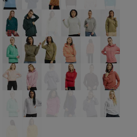
blau
blau
braun
braun
grün
grün
grün
grün
grün
grau
grau
khaki
bunt
olive
olive
orange
orange
pink
pink
pink
pink
rot
rot
rot
türkis
violet
violet
violet
violet
weiß