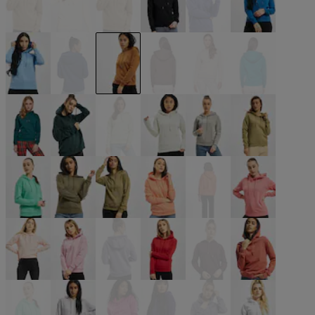
beige
beige
beige
schwarz
blau
blau
blau
blau
braun
braun
grün
grün
grün
grün
grün
grau
grau
khaki
bunt
olive
olive
orange
orange
pink
pink
pink
pink
rot
rot
rot