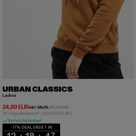
URBAN CLASSICS
Ladies
Derzeitiger Preis: 24,89 EUR
24,89 EUR
Aktionspreis: 29,99 EUR
inkl. MwSt.
29,99 EUR
30-Tage-Bestpreis**: 23,99 EUR
(-4%)
Sofort lieferbar!
-17% DEAL ENDET IN