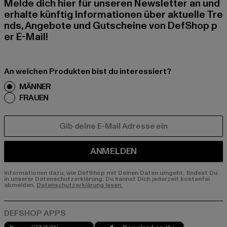
Melde dich hier für unseren Newsletter an und
erhalte künftig Informationen über aktuelle Tre
nds, Angebote und Gutscheine von DefShop p
er E-Mail!
An welchen Produkten bist du interessiert?
MÄNNER
FRAUEN
E-MAIL
ANMELDEN
Informationen dazu, wie DefShop mit Deinen Daten umgeht, findest Du
in unserer Datenschutzerklärung. Du kannst Dich jederzeit kostenfei
abmelden.
Datenschutzerklärung lesen.