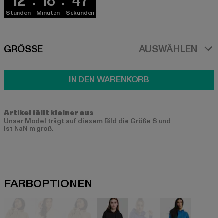
12
18
47
Stunden
Minuten
Sekunden
SIZE
GRÖSSE
AUSWÄHLEN
IN DEN WARENKORB
Artikel fällt kleiner aus
Unser Model trägt auf diesem Bild die Größe S und
ist NaN m groß.
FARBOPTIONEN