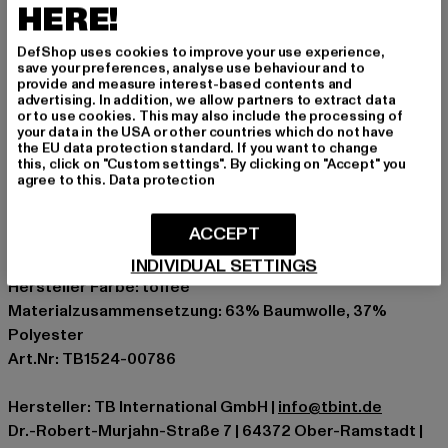
HERE!
Basisschicht für Layering-Looks, dieser Hoody passt
sich jedem Stil an. Die klare Silhouette lässt sich mühelos
DefShop uses cookies to improve your use experience,
mit anderen Teilen kombinieren und verleiht deinem
save your preferences, analyse use behaviour and to
provide and measure interest-based contents and
Auftritt eine selbstbewusste Note.
advertising. In addition, we allow partners to extract data
or to use cookies. This may also include the processing of
Anlass: Alltag, Bequem, Chillen, Freizeit, Basic
your data in the USA or other countries which do not have
Ausschnitt: Kapuze mit Kordelzug
the EU data protection standard. If you want to change
this, click on "Custom settings". By clicking on "Accept" you
Ärmelart: Langarm
agree to this.
Data protection
Schnitt: Normal
Marke: Urban Classics
ACCEPT
Kat.: Hoodies
Farbe: braun
INDIVIDUAL SETTINGS
Hersteller Farbe: toffee
Materialzusammensetzung: 63% Baumwolle, 37%
Polyester
Art.Nr: TB1524-00786
Hersteller: TB International GmbH |
info@tbint.de
Dr.-Robert-Murjahn-Straße 7 | 64372 Ober-Ramstadt |