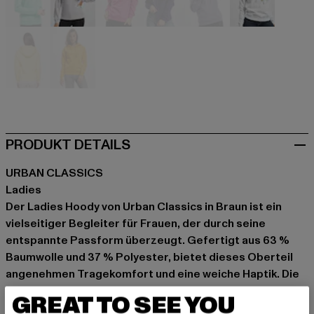
türkis
violet
violet
violet
violet
weiß
gelb
gelb
PRODUKT DETAILS
URBAN CLASSICS
Ladies
Der Ladies Hoody von Urban Classics in Braun ist ein
vielseitiger Begleiter für Frauen, der durch seine
entspannte Passform überzeugt. Gefertigt aus 63 %
Baumwolle und 37 % Polyester, bietet dieses Oberteil
angenehmen Tragekomfort und eine weiche Haptik. Die
Kapuze mit Kordelzug schützt bei kühleren
GREAT TO SEE YOU
Temperaturen. Ob für einen entspannten Tag oder als