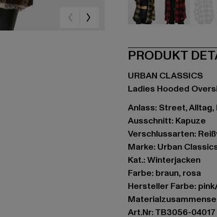
schwarz
schwarz
br
PRODUKT DET
URBAN CLASSICS
Ladies Hooded Overs
Anlass: Street, Alltag,
Ausschnitt: Kapuze
Verschlussarten: Rei
Marke: Urban Classic
Kat.: Winterjacken
Farbe: braun, rosa
Hersteller Farbe: pin
Materialzusammenset
Art.Nr: TB3056-04017