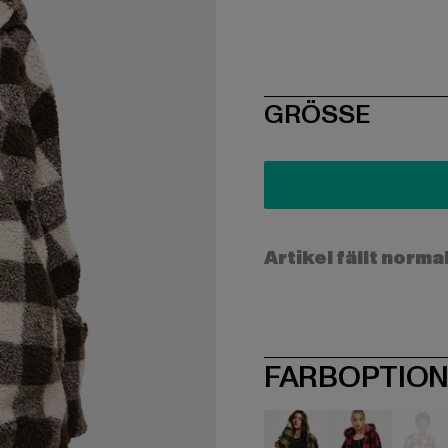
SIZE
GRÖSSE
Artikel fällt norma
FARBOPTIO