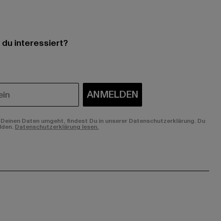
 du interessiert?
ANMELDEN
Deinen Daten umgeht, findest Du in unserer Datenschutzerklärung. Du
lden.
Datenschutzerklärung lesen.