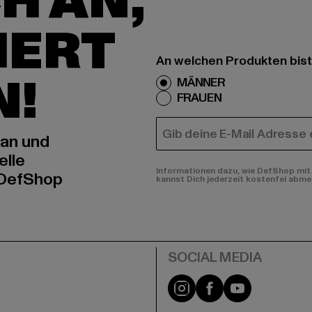
H AN,
IERT
An welchen Produkten bist
N!
MÄNNER
FRAUEN
E-MAIL
 an und
elle
Informationen dazu, wie DefShop mit 
 DefShop
kannst Dich jederzeit kostenfei abme
e
Instagram
Facebook
YouTube