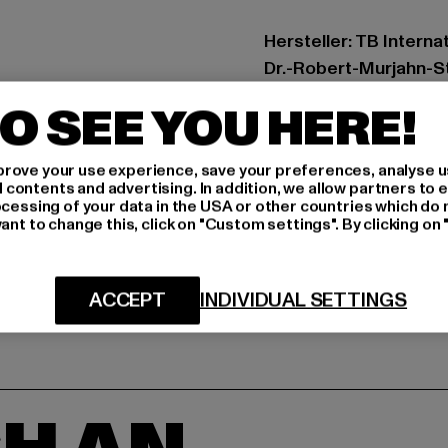
Hersteller: TB Intern
Dr.-Robert-Murjahn-S
O SEE YOU HERE!
GRÖSSE 
rove your use experience, save your preferences, analyse u
PFLEGEHINWE
ontents and advertising. In addition, we allow partners to e
ocessing of your data in the USA or other countries which do 
LIEFERUNG &
ant to change this, click on "Custom settings". By clicking on 
ACCEPT
INDIVIDUAL SETTINGS