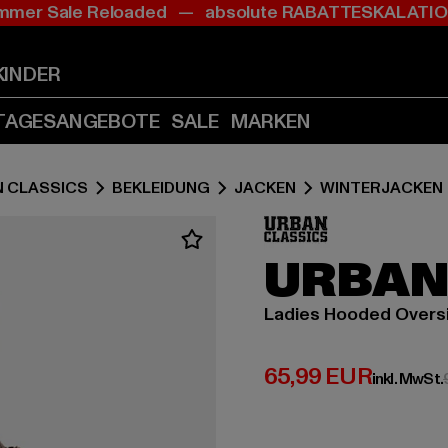
mer Sale Reloaded — absolute RABATTESKALAT
Zum
Zum
Inhalt
Fußzeile
springen
springen
KINDER
(Enter
(Enter
drücken)
drücken)
TAGESANGEBOTE
SALE
MARKEN
 CLASSICS
BEKLEIDUNG
JACKEN
WINTERJACKEN
URBAN
Ladies Hooded Overs
Derzeitiger Preis:
65,99 EUR
inkl. MwSt.