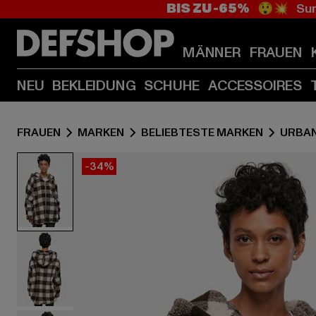
BIS ZU -65%
😲💥 Sum
MÄNNER
FRAUEN
NEU
BEKLEIDUNG
SCHUHE
ACCESSOIRES
FRAUEN
MARKEN
BELIEBTESTE MARKEN
URBAN
-34%