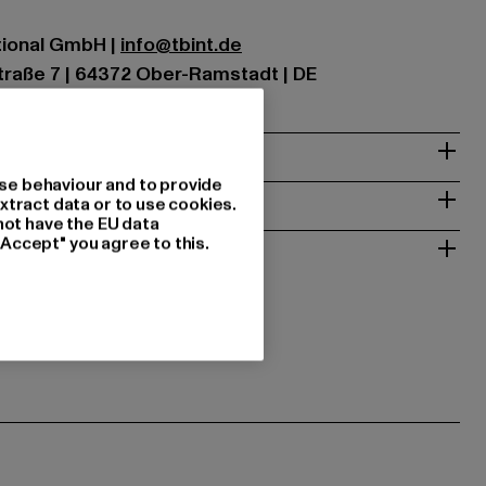
ational GmbH |
info@tbint.de
traße 7 | 64372 Ober-Ramstadt | DE
& PASSFORM
se behaviour and to provide
ISE
xtract data or to use cookies.
not have the EU data
 RÜCKGABE
"Accept" you agree to this.