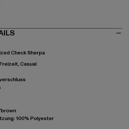
aun
AILS
ized Check Sherpa
 Freizeit, Casual
ßverschluss
s
k/brown
zung: 100% Polyester