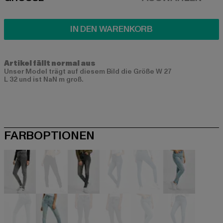
SIZE
IN DEN WARENKORB
Artikel fällt normal aus
Unser Model trägt auf diesem Bild die Größe W 27
L 32 und ist NaN m groß.
FARBOPTIONEN
schwarz
schwarz
schwarz
blau
blau
blau