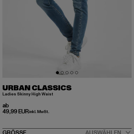
URBAN CLASSICS
Ladies Skinny High Waist
Derzeitiger Preis: ab 49,99 EUR
ab
49,99 EUR
inkl. MwSt.
GRÖSSE
AUSWÄHLEN