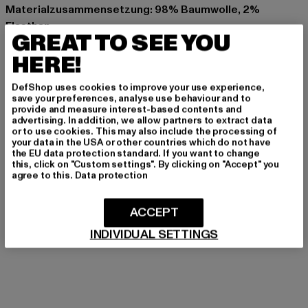
Materialzusammensetzung: 98% Baumwolle, 2%
Elasthan
GREAT TO SEE YOU
Art.Nr: TB2970-02433
HERE!
Hersteller: TB International GmbH |
info@tbint.de
DefShop uses cookies to improve your use experience,
Dr.-Robert-Murjahn-Straße 7 | 64372 Ober-Ramstadt |
save your preferences, analyse use behaviour and to
DE
provide and measure interest-based contents and
advertising. In addition, we allow partners to extract data
or to use cookies. This may also include the processing of
your data in the USA or other countries which do not have
GRÖSSE & PASSFORM
the EU data protection standard. If you want to change
this, click on "Custom settings". By clicking on "Accept" you
agree to this.
Data protection
PFLEGEHINWEISE
ACCEPT
LIEFERUNG & RÜCKGABE
INDIVIDUAL SETTINGS