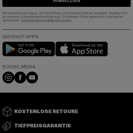
ANMELDEN
Informationen dazu, wie DefShop mit Deinen Daten umgeht, findest Du
in unserer Datenschutzerklärung. Du kannst Dich jederzeit kostenfei
abmelden.
Datenschutzerklärung lesen.
Play market
App store
Instagram
Facebook
YouTube
KOSTENLOSE RETOURE
TIEFPREISGARANTIE