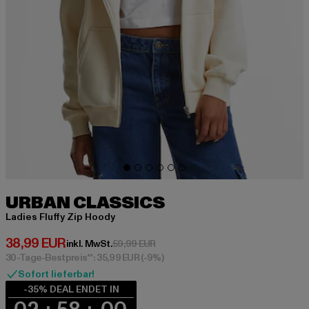
URBAN CLASSICS
Ladies Fluffy Zip Hoody
Derzeitiger Preis: 38,99 EUR
38,99 EUR
Aktionspreis: 59,99 EUR
inkl. MwSt.
59,99 EUR
30-Tage-Bestpreis**: 35,99 EUR
(-9%)
Sofort lieferbar!
-35% DEAL ENDET IN