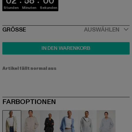
02
58
00
Stunden
Minuten
Sekunden
SIZE
GRÖSSE
AUSWÄHLEN
IN DEN WARENKORB
Artikel fällt normal aus
FARBOPTIONEN