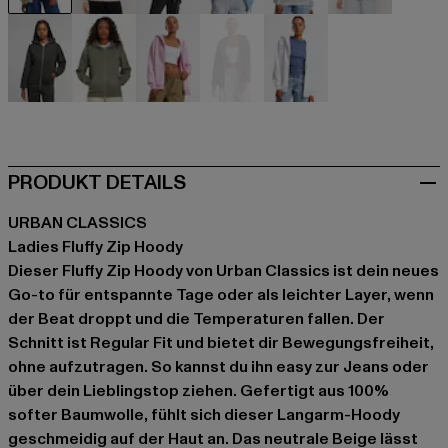
beige
beige
schwarz
blau
grau
grau
grau
olive
rosa
violet
weiß
PRODUKT DETAILS
URBAN CLASSICS
Ladies Fluffy Zip Hoody
Dieser Fluffy Zip Hoody von Urban Classics ist dein neues
Go-to für entspannte Tage oder als leichter Layer, wenn
der Beat droppt und die Temperaturen fallen. Der
Schnitt ist Regular Fit und bietet dir Bewegungsfreiheit,
ohne aufzutragen. So kannst du ihn easy zur Jeans oder
über dein Lieblingstop ziehen. Gefertigt aus 100%
softer Baumwolle, fühlt sich dieser Langarm-Hoody
geschmeidig auf der Haut an. Das neutrale Beige lässt