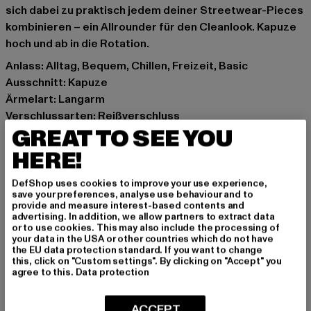
sich dabei zu praktisch jedem deiner Streetwear-Pieces
kombinieren – ein Allrounder für den Cleanlook. Kapuze
hoch und ab in die Rotation.
Anlass: Alltag, Bequem, Chillen, Freizeit, Basic
Ausschnitt: Kapuze
Ärmelart: Langarm
Verschlussarten: Reißverschluss
GREAT TO SEE YOU
Schnitt: Normal
Marke: Urban Classics
HERE!
Kat.: Zip Hoodies
Farbe: beige
DefShop uses cookies to improve your use experience,
save your preferences, analyse use behaviour and to
Hersteller Farbe: whitesand
provide and measure interest-based contents and
Materialzusammensetzung: 100% Baumwolle
advertising. In addition, we allow partners to extract data
or to use cookies. This may also include the processing of
Art.Nr: TB7286-02903
your data in the USA or other countries which do not have
the EU data protection standard. If you want to change
this, click on "Custom settings". By clicking on "Accept" you
Hersteller: TB International GmbH |
info@tbint.de
agree to this.
Data protection
Dr.-Robert-Murjahn-Straße 7 | 64372 Ober-Ramstadt |
DE
ACCEPT