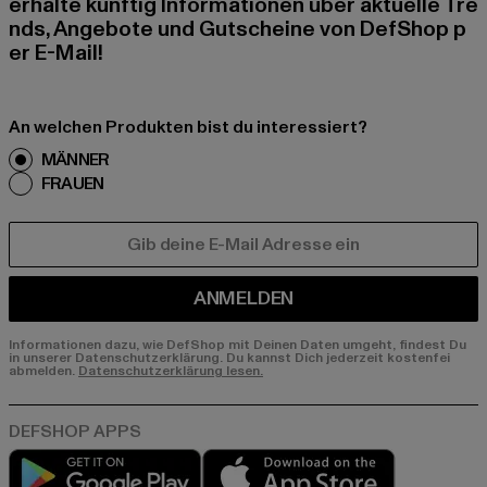
erhalte künftig Informationen über aktuelle Tre
nds, Angebote und Gutscheine von DefShop p
er E-Mail!
An welchen Produkten bist du interessiert?
MÄNNER
FRAUEN
E-MAIL
ANMELDEN
Informationen dazu, wie DefShop mit Deinen Daten umgeht, findest Du
in unserer Datenschutzerklärung. Du kannst Dich jederzeit kostenfei
abmelden.
Datenschutzerklärung lesen.
Play market
App store