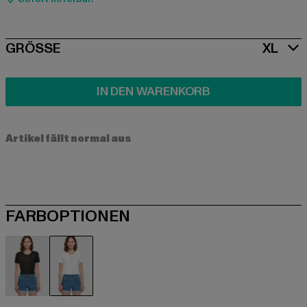
SIZE
GRÖSSE
XL
IN DEN WARENKORB
Artikel fällt normal aus
FARBOPTIONEN
schwarz
weiß