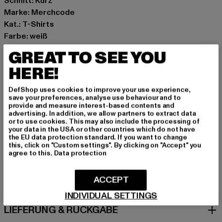
Schnitt: Kurz
Marke: Merchcode
Kat.: T-Shirts
Farbe: weiß
Hersteller Farbe: white
GREAT TO SEE YOU
Materialzusammensetzung: 95% Baumwolle, 5%
HERE!
Elasthan
Art.Nr: MP0007701-00220
DefShop uses cookies to improve your use experience,
save your preferences, analyse use behaviour and to
provide and measure interest-based contents and
Hersteller: TB International GmbH |
info@tbint.de
advertising. In addition, we allow partners to extract data
Dr.-Robert-Murjahn-Straße 7 | 64372 Ober-Ramstadt |
or to use cookies. This may also include the processing of
your data in the USA or other countries which do not have
DE
the EU data protection standard. If you want to change
this, click on "Custom settings". By clicking on "Accept" you
agree to this.
Data protection
GRÖSSE & PASSFORM
ACCEPT
PFLEGEHINWEISE
INDIVIDUAL SETTINGS
LIEFERUNG & RÜCKGABE