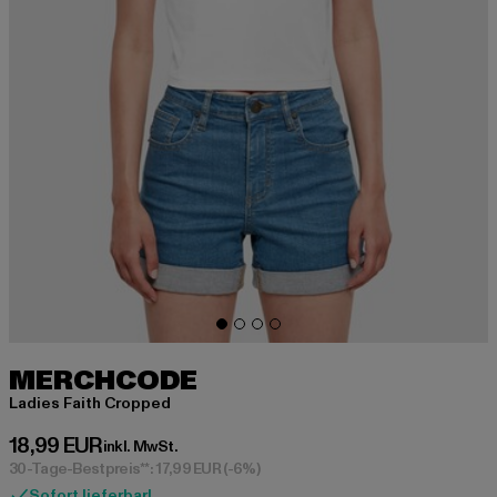
MERCHCODE
Ladies Faith Cropped
Derzeitiger Preis: 18,99 EUR
18,99 EUR
inkl. MwSt.
30-Tage-Bestpreis**: 17,99 EUR
(-6%)
Sofort lieferbar!