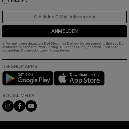
FRAUEN
E-MAIL
ANMELDEN
Informationen dazu, wie DefShop mit Deinen Daten umgeht, findest Du
in unserer Datenschutzerklärung. Du kannst Dich jederzeit kostenfei
abmelden.
Datenschutzerklärung lesen.
Play market
App store
Instagram
Facebook
YouTube