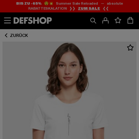
BIS ZU -65%
😲💥 Summer Sale Reloaded — absolute
Zum
Zum
RABATTESKALATION ❯❯
ZUM SALE
❮❮
Inhalt
Fußzeile
springen
springen
ZURÜCK