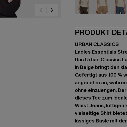
beige
beige
be
PRODUKT DET
URBAN CLASSICS
Ladies Essentials Str
Das Urban Classics La
in Beige bringt den k
Gefertigt aus 100 % 
angenehm an, während
ohne einzuengen. Der
dieses Tee zum ideale
Waist Jeans, luftigen
vielseitige Shirt biete
lässiges Basic mit d