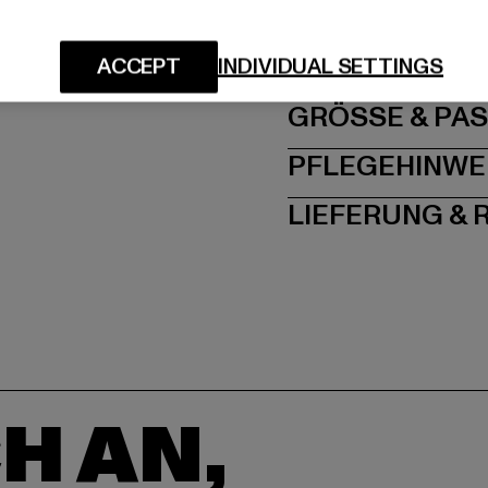
Hersteller: TB Intern
Dr.-Robert-Murjahn-S
ACCEPT
INDIVIDUAL SETTINGS
GRÖSSE 
PFLEGEHINWE
LIEFERUNG &
H AN,