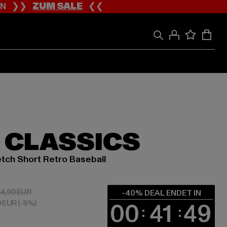
ION ❯❯
ZUM SALE
❮❮
 CLASSICS
etch Short Retro Baseball
 14,99 EUR
Aktionspreis: 24,99 EUR
4,99 EUR
-40% DEAL ENDET IN
9 EUR
(-8%)
00
41
48