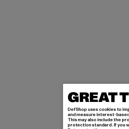
GREAT T
DefShop uses cookies to imp
and measure interest-based c
This may also include the pr
protection standard. If you w