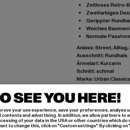
Zeitloses Retro-
zweifarbiges De
Gerippter Rundha
Weiches Baumwo
Normale Passfor
Anlass: Street, Alltag,
Ausschnitt: Rundhals
Ärmelart: Kurzarm
Schnitt: schmal
Marke: Urban Classic
Kat.: T-Shirts
O SEE YOU HERE!
Farbe: beige
Hersteller Farbe: so
rove your use experience, save your preferences, analyse u
Materialzusammense
ontents and advertising. In addition, we allow partners to e
Art.Nr: TB5075-04431
ocessing of your data in the USA or other countries which do 
ant to change this, click on "Custom settings". By clicking on 