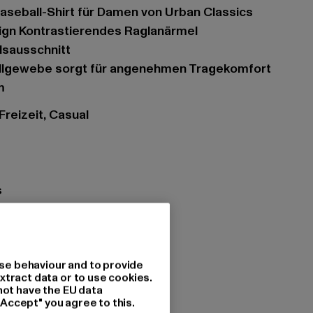
Baseball-Shirt für Damen von Urban Classics
sign Kontrastierendes Raglanärmel
lsausschnitt
llgewebe sorgt für angenehmen Tragekomfort
m
 Freizeit, Casual
s
ftseagrass/vintageorange
se behaviour and to provide
tzung: 100% Baumwolle
xtract data or to use cookies.
not have the EU data
"Accept" you agree to this.