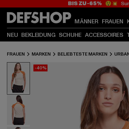
BIS ZU -65%
😲💥 Sum
MÄNNER
FRAUEN
NEU
BEKLEIDUNG
SCHUHE
ACCESSOIRES
FRAUEN
MARKEN
BELIEBTESTE MARKEN
URBAN
-40%