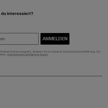
 du interessiert?
ANMELDEN
Deinen Daten umgeht, findest Du in unserer Datenschutzerklärung. Du
lden.
Datenschutzerklärung lesen.