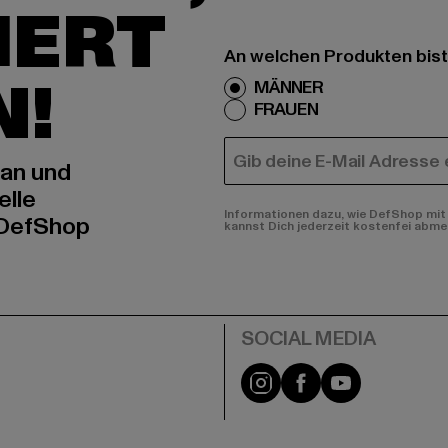
IERT
An welchen Produkten bist
N!
MÄNNER
FRAUEN
E-MAIL
 an und
elle
Informationen dazu, wie DefShop mit 
 DefShop
kannst Dich jederzeit kostenfei abme
e
Instagram
Facebook
YouTube