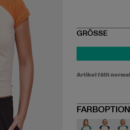
SIZE
GRÖSSE
Artikel fällt norma
FARBOPTIO