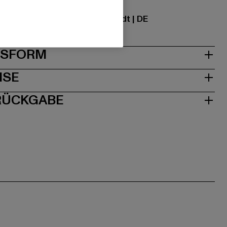
ational GmbH |
info@tbint.de
traße 7 | 64372 Ober-Ramstadt | DE
& PASSFORM
ISE
 RÜCKGABE