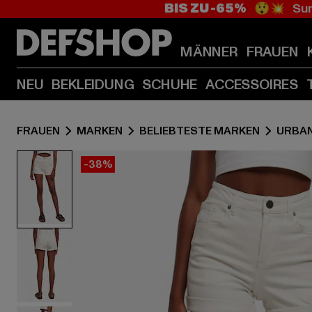
BIS ZU -65%
😲💥 Sum
MÄNNER
FRAUEN
NEU
BEKLEIDUNG
SCHUHE
ACCESSOIRES
FRAUEN
MARKEN
BELIEBTESTE MARKEN
URBAN
-38%