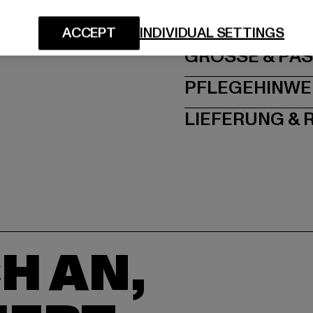
Dr.-Robert-Murjahn-S
ACCEPT
INDIVIDUAL SETTINGS
GRÖSSE 
PFLEGEHINWE
LIEFERUNG &
H AN,