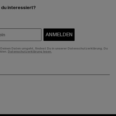
 du interessiert?
ANMELDEN
Deinen Daten umgeht, findest Du in unserer Datenschutzerklärung. Du
lden.
Datenschutzerklärung lesen.