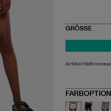
SIZE
GRÖSSE
Artikel fällt norma
FARBOPTIO