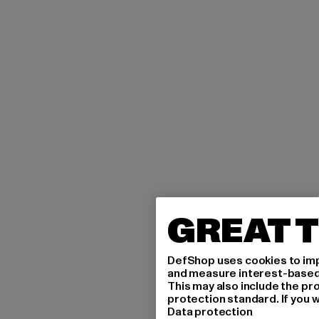
GREAT T
DefShop uses cookies to imp
and measure interest-based c
This may also include the pr
protection standard. If you w
Data protection