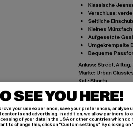
Klassische Jeans
Verschluss: verd
Seitliche Einsch
Kleines Münzfach
Aufgesetzte Ges
Umgekrempelte 
Bequeme Passfo
Anlass: Street, Alltag,
Marke: Urban Classic
Kat.: Shorts
Farbe: beige
O SEE YOU HERE!
Hersteller Farbe: offw
Materialzusammenset
rove your use experience, save your preferences, analyse u
Art.Nr: TB4796-03681
ontents and advertising. In addition, we allow partners to e
ocessing of your data in the USA or other countries which do 
ant to change this, click on "Custom settings". By clicking on 
Hersteller: TB Intern