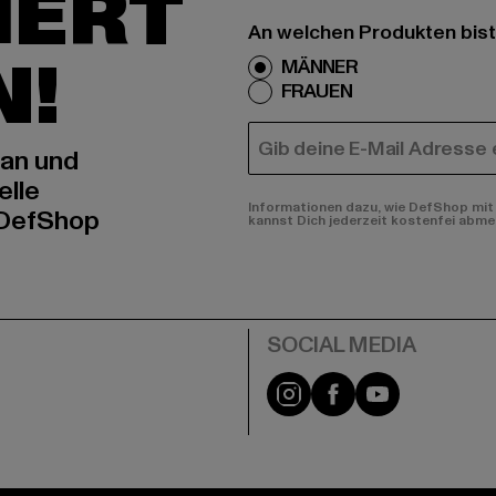
IERT
An welchen Produkten bist
N!
MÄNNER
FRAUEN
E-MAIL
 an und
elle
Informationen dazu, wie DefShop mit 
 DefShop
kannst Dich jederzeit kostenfei abme
e
Instagram
Facebook
YouTube