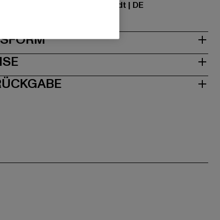
traße 7 | 64372 Ober-Ramstadt | DE
& PASSFORM
ISE
 RÜCKGABE