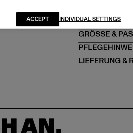
Hersteller: TB Intern
Dr.-Robert-Murjahn-S
ACCEPT
INDIVIDUAL SETTINGS
GRÖSSE 
PFLEGEHINWE
LIEFERUNG &
H AN,