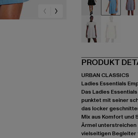
schwarz
blau
bla
weiß
gelb
PRODUKT DET
URBAN CLASSICS
Ladies Essentials Emp
Das Ladies Essentials
punktet mit seiner sch
das locker geschnitte
Mix aus Komfort und S
Ärmel unterstreichen
vielseitigen Begleite