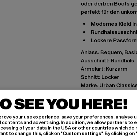
oder derben Boots ges
perfekt für den unkomp
Modernes Kleid i
Rundhalsausschni
Lockere Passfor
Anlass: Bequem, Basi
Ausschnitt: Rundhals
Ärmelart: Kurzarm
Schnitt: Locker
Marke: Urban Classic
Kat.: Bekleidung
O SEE YOU HERE!
Farbe: blau
Hersteller Farbe: hor
rove your use experience, save your preferences, analyse u
Materialzusammense
ontents and advertising. In addition, we allow partners to e
Art.Nr: TB5040-01301
ocessing of your data in the USA or other countries which do 
ant to change this, click on "Custom settings". By clicking on 