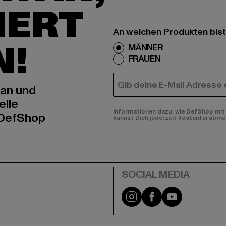
IERT
An welchen Produkten bist
N!
MÄNNER
FRAUEN
E-MAIL
 an und
elle
Informationen dazu, wie DefShop mit 
 DefShop
kannst Dich jederzeit kostenfei abme
e
Instagram
Facebook
YouTube