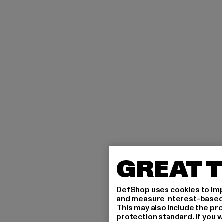
GREAT T
DefShop uses cookies to imp
and measure interest-based c
This may also include the pr
protection standard. If you w