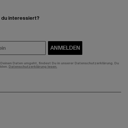
 du interessiert?
ANMELDEN
Deinen Daten umgeht, findest Du in unserer Datenschutzerklärung. Du
lden.
Datenschutzerklärung lesen.