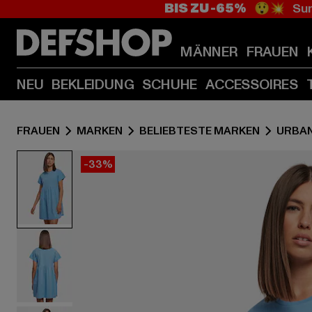
BIS ZU -65%
😲💥 Sum
MÄNNER
FRAUEN
NEU
BEKLEIDUNG
SCHUHE
ACCESSOIRES
FRAUEN
MARKEN
BELIEBTESTE MARKEN
URBAN
-33%