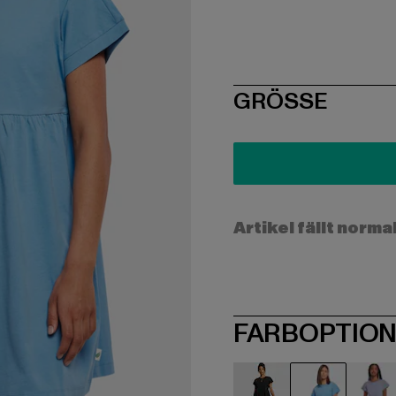
SIZE
GRÖSSE
Artikel fällt norma
FARBOPTIO