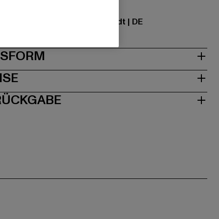
ational GmbH |
info@tbint.de
traße 7 | 64372 Ober-Ramstadt | DE
& PASSFORM
ISE
 RÜCKGABE