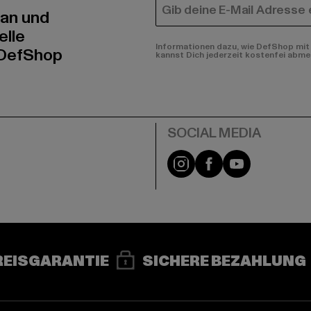
E-MAIL
 an und
elle
Informationen dazu, wie DefShop mit 
 DefShop
kannst Dich jederzeit kostenfei abme
e
Instagram
Facebook
YouTube
REISGARANTIE
SICHERE BEZAHLUNG