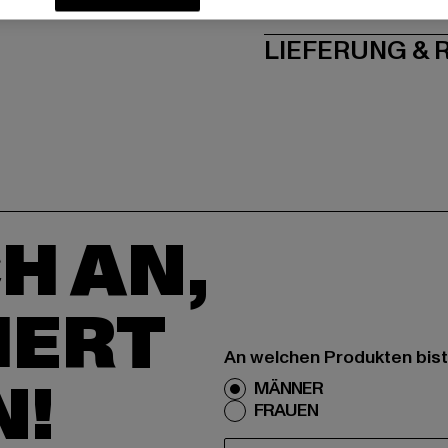
PFLEGEHINWE
LIEFERUNG &
H AN,
IERT
An welchen Produkten bist
N!
MÄNNER
FRAUEN