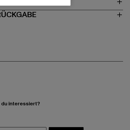
ISE
 RÜCKGABE
 du interessiert?