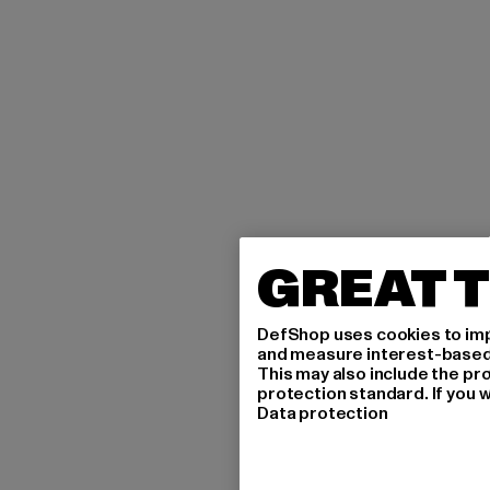
GREAT T
DefShop uses cookies to imp
and measure interest-based c
This may also include the pr
protection standard. If you w
Data protection