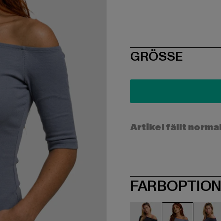
SIZE
GRÖSSE
Artikel fällt norma
FARBOPTIO