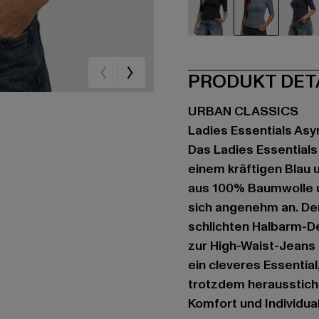
schwarz
blau
bla
PRODUKT DET
URBAN CLASSICS
Ladies Essentials As
Das Ladies Essential
einem kräftigen Blau u
aus 100% Baumwolle u
sich angenehm an. De
schlichten Halbarm-De
zur High-Waist-Jeans 
ein cleveres Essential
trotzdem heraussticht
Komfort und Individual