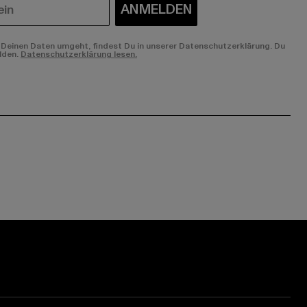
ANMELDEN
Deinen Daten umgeht, findest Du in unserer Datenschutzerklärung. Du
lden.
Datenschutzerklärung lesen.