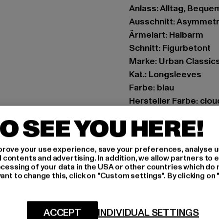
Anlass: Alltag, Bequem,
Ausschnitt: Asymmetr
Ärmelart: Halbarm
Schnitt: Figurbetont
Marke: Urban Classic
Kat.: Longsleeves
Farbe: blau
Hersteller Farbe: clou
Materialzusammense
O SEE YOU HERE!
Art.Nr: TB7096-17040
rove your use experience, save your preferences, analyse u
Hersteller: TB Intern
ontents and advertising. In addition, we allow partners to e
Dr.-Robert-Murjahn-S
ocessing of your data in the USA or other countries which do 
ant to change this, click on "Custom settings". By clicking on 
GRÖSSE 
ACCEPT
INDIVIDUAL SETTINGS