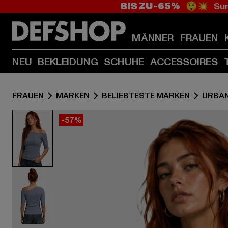
BIS ZU -65%
😲💥 Sum
MÄNNER
FRAUEN
NEU
BEKLEIDUNG
SCHUHE
ACCESSOIRES
FRAUEN
MARKEN
BELIEBTESTE MARKEN
URBAN
-57%