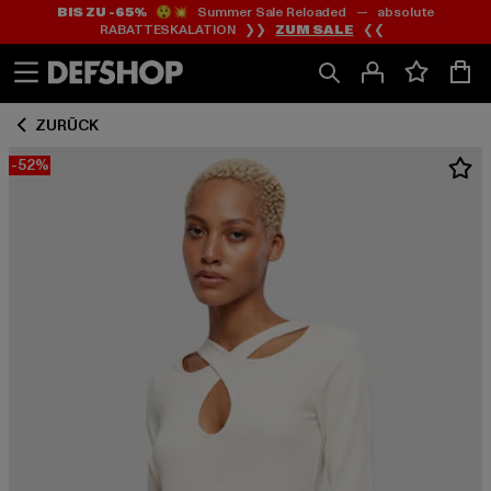
BIS ZU -65%
😲💥 Summer Sale Reloaded — absolute
Zum
Zum
RABATTESKALATION ❯❯
ZUM SALE
❮❮
Inhalt
Fußzeile
springen
springen
ZURÜCK
-52%