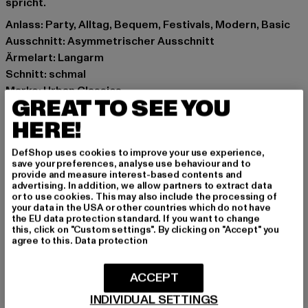
spricht.
Anlass: Party, Alltag, Bequem, Festivals, Modern, Basic
Ausschnitt: Asymmetrischer Ausschnitt
Ärmelart: Langarm
Schnitt: schmal
Marke: Urban Classics
GREAT TO SEE YOU
Kat.: Longsleeves
HERE!
Farbe: beige
Hersteller Farbe: whitesand
DefShop uses cookies to improve your use experience,
Materialzusammensetzung: 100% Baumwolle
save your preferences, analyse use behaviour and to
Art.Nr: TB5479-02903
provide and measure interest-based contents and
advertising. In addition, we allow partners to extract data
or to use cookies. This may also include the processing of
Hersteller: TB International GmbH |
info@tbint.de
your data in the USA or other countries which do not have
the EU data protection standard. If you want to change
Dr.-Robert-Murjahn-Straße 7 | 64372 Ober-Ramstadt |
this, click on "Custom settings". By clicking on "Accept" you
DE
agree to this.
Data protection
ACCEPT
GRÖSSE & PASSFORM
INDIVIDUAL SETTINGS