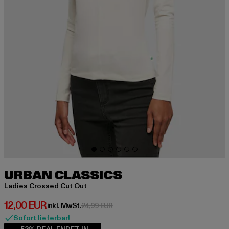
URBAN CLASSICS
Ladies Crossed Cut Out
Derzeitiger Preis: 12,00 EUR
12,00 EUR
Aktionspreis: 24,99 EUR
inkl. MwSt.
24,99 EUR
Sofort lieferbar!