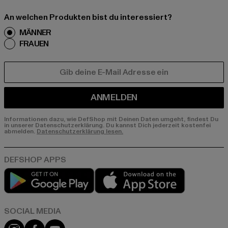
An welchen Produkten bist du interessiert?
MÄNNER
FRAUEN
E-MAIL
ANMELDEN
Informationen dazu, wie DefShop mit Deinen Daten umgeht, findest Du
in unserer Datenschutzerklärung. Du kannst Dich jederzeit kostenfei
abmelden.
Datenschutzerklärung lesen.
Play market
App store
Instagram
Facebook
YouTube