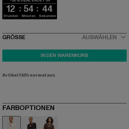
-52% DEAL ENDET IN
12
54
43
Stunden
Minuten
Sekunden
SIZE
GRÖSSE
AUSWÄHLEN
IN DEN WARENKORB
Artikel fällt normal aus
FARBOPTIONEN