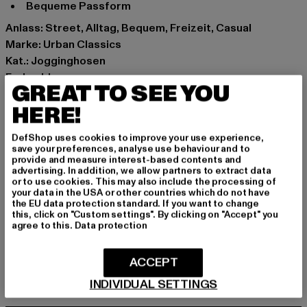
Bequeme Passform
Anlass: Street, Alltag, Bequem, Freizeit, Casual
Marke: Urban Classics
Kat.: Jogginghosen
Farbe: blau
GREAT TO SEE YOU
Hersteller Farbe: olive
HERE!
Materialzusammensetzung: 65% Baumwolle, 35%
Polyester
DefShop uses cookies to improve your use experience,
Art.Nr: TB3229-00176
save your preferences, analyse use behaviour and to
provide and measure interest-based contents and
advertising. In addition, we allow partners to extract data
Hersteller: TB International GmbH |
info@tbint.de
or to use cookies. This may also include the processing of
Dr.-Robert-Murjahn-Straße 7 | 64372 Ober-Ramstadt |
your data in the USA or other countries which do not have
the EU data protection standard. If you want to change
DE
this, click on "Custom settings". By clicking on "Accept" you
agree to this.
Data protection
GRÖSSE & PASSFORM
ACCEPT
INDIVIDUAL SETTINGS
PFLEGEHINWEISE