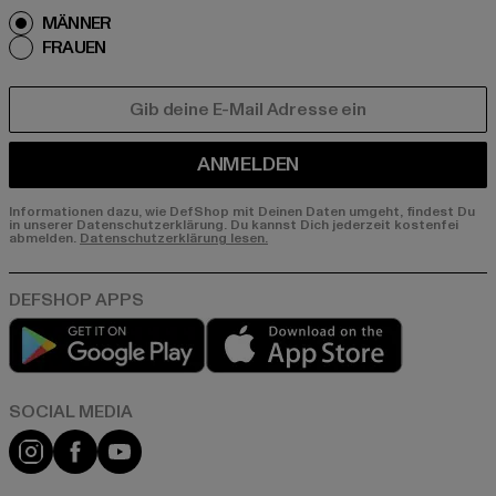
MÄNNER
FRAUEN
E-MAIL
ANMELDEN
Informationen dazu, wie DefShop mit Deinen Daten umgeht, findest Du
in unserer Datenschutzerklärung. Du kannst Dich jederzeit kostenfei
abmelden.
Datenschutzerklärung lesen.
Play market
App store
Instagram
Facebook
YouTube