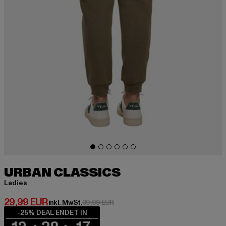
URBAN CLASSICS
Ladies
Derzeitiger Preis: 29,99 EUR
29,99 EUR
Aktionspreis: 39,99 EUR
inkl. MwSt.
39,99 EUR
-25% DEAL ENDET IN