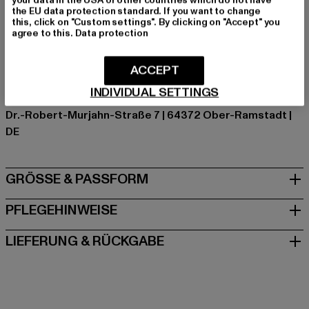
the EU data protection standard. If you want to change
Hersteller Farbe: redwood camo
this, click on "Custom settings". By clicking on "Accept" you
Materialzusammensetzung: 80% Polyamid, 20%
agree to this.
Data protection
Elasthan, 90% Polyester, 10% Elasthan
Art.Nr: TB1939-02764
ACCEPT
INDIVIDUAL SETTINGS
Hersteller: TB International GmbH |
info@tbint.de
Dr.-Robert-Murjahn-Straße 7 | 64372 Ober-Ramstadt |
DE
GRÖSSE & PASSFORM
PFLEGEHINWEISE
LIEFERUNG & RÜCKGABE