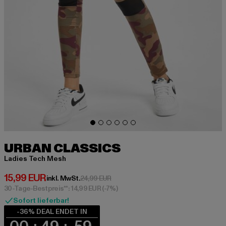
URBAN CLASSICS
Ladies Tech Mesh
Derzeitiger Preis: 15,99 EUR
15,99 EUR
Aktionspreis: 24,99 EUR
inkl. MwSt.
24,99 EUR
30-Tage-Bestpreis**: 14,99 EUR
(-7%)
Sofort lieferbar!
-36% DEAL ENDET IN