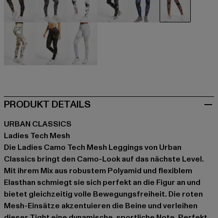
camouflage
camouflage
camouflage
camouflage
bunt
rot
rosa
rosa
weiß
PRODUKT DETAILS
URBAN CLASSICS
Ladies Tech Mesh
Die Ladies Camo Tech Mesh Leggings von Urban
Classics bringt den Camo-Look auf das nächste Level.
Mit ihrem Mix aus robustem Polyamid und flexiblem
Elasthan schmiegt sie sich perfekt an die Figur an und
bietet gleichzeitig volle Bewegungsfreiheit. Die roten
Mesh-Einsätze akzentuieren die Beine und verleihen
dieser Tight eine dynamische, sportliche Note. Perfekt