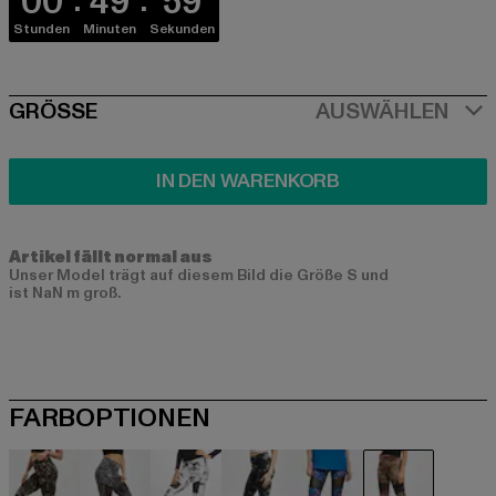
00
49
59
Stunden
Minuten
Sekunden
SIZE
GRÖSSE
AUSWÄHLEN
IN DEN WARENKORB
Artikel fällt normal aus
Unser Model trägt auf diesem Bild die Größe S und
ist NaN m groß.
FARBOPTIONEN