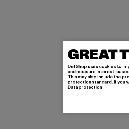
GREAT T
DefShop uses cookies to imp
and measure interest-based c
This may also include the pr
protection standard. If you w
Data protection