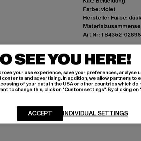
Kat.: Bekleidung
Farbe: violet
Hersteller Farbe: dusk
Materialzusammense
Art.Nr: TB4352-02898
Hersteller: TB Intern
O SEE YOU HERE!
Dr.-Robert-Murjahn-S
rove your use experience, save your preferences, analyse u
ontents and advertising. In addition, we allow partners to e
GRÖSSE 
ocessing of your data in the USA or other countries which do 
ant to change this, click on "Custom settings". By clicking on 
PFLEGEHINWE
LIEFERUNG &
ACCEPT
INDIVIDUAL SETTINGS