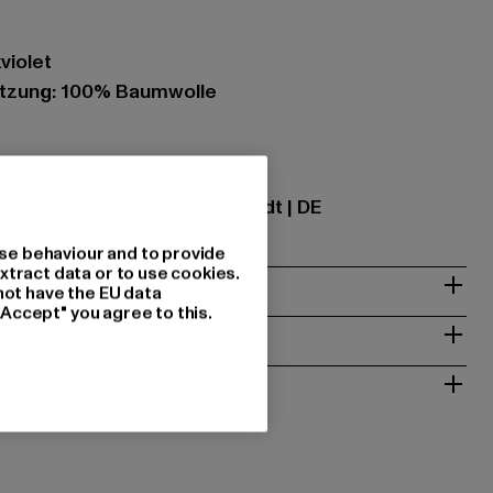
violet
tzung: 100% Baumwolle
ational GmbH |
info@tbint.de
traße 7 | 64372 Ober-Ramstadt | DE
se behaviour and to provide
xtract data or to use cookies.
& PASSFORM
not have the EU data
"Accept" you agree to this.
ISE
 RÜCKGABE