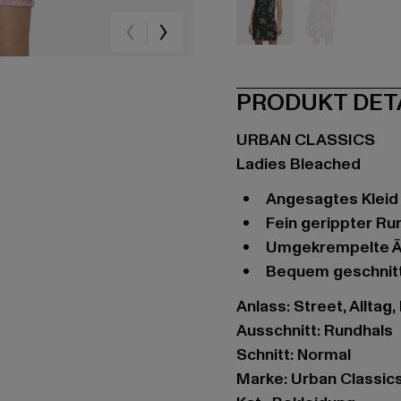
schwarz
violet
PRODUKT DET
URBAN CLASSICS
Ladies Bleached
Angesagtes Klei
Fein gerippter R
Umgekrempelte Ä
Bequem geschnit
Anlass: Street, Alltag,
Ausschnitt: Rundhals
Schnitt: Normal
Marke: Urban Classic