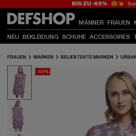
BIS ZU -65%
😲💥 Sum
MÄNNER
FRAUEN
NEU
BEKLEIDUNG
SCHUHE
ACCESSOIRES
FRAUEN
MARKEN
BELIEBTESTE MARKEN
URBAN
-50%