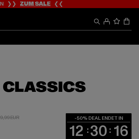
ION ❯❯
ZUM SALE
❮❮
 CLASSICS
 15,00 EUR
Aktionspreis: 29,99 EUR
9,99 EUR
-50% DEAL ENDET IN
12
30
15