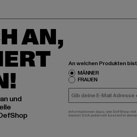
H AN,
IERT
An welchen Produkten bist
N!
MÄNNER
FRAUEN
E-MAIL
 an und
elle
Informationen dazu, wie DefShop mit 
 DefShop
kannst Dich jederzeit kostenfei abme