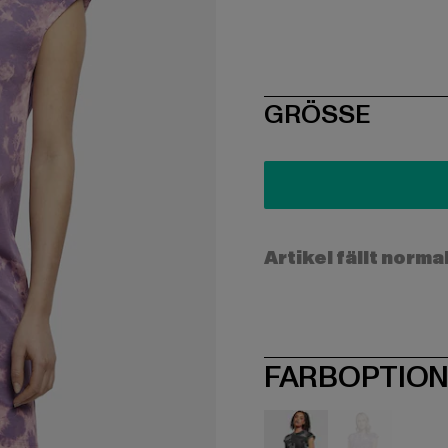
SIZE
GRÖSSE
Artikel fällt norma
FARBOPTIO