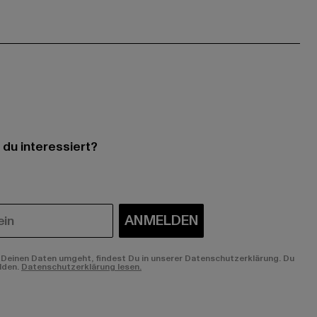
 du interessiert?
ANMELDEN
Deinen Daten umgeht, findest Du in unserer Datenschutzerklärung. Du
lden.
Datenschutzerklärung lesen.