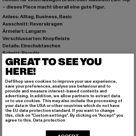
– dieses Piece macht überall eine gute Figur.
Anlass: Alltag, Business, Basic
Ausschnitt: Reverskragen
Ärmelart: Langarm
Verschlussarten: Knopfleiste
Details: Einschubtaschen
Schnitt: Regulär
GREAT TO SEE YOU
Marke: Urban Classics
Kat.: Blazer
HERE!
Farbe: beige
DefShop uses cookies to improve your use experience,
Hersteller Farbe: softseagrass
save your preferences, analyse use behaviour and to
Materialzusammensetzung: 77% Polyester, 17% Viskose,
provide and measure interest-based contents and
advertising. In addition, we allow partners to extract data
4% Elasthan
or to use cookies. This may also include the processing of
Art.Nr: TB6890-03680
your data in the USA or other countries which do not have
the EU data protection standard. If you want to change
this, click on "Custom settings". By clicking on "Accept" you
Hersteller: TB International GmbH |
info@tbint.de
agree to this.
Data protection
Dr.-Robert-Murjahn-Straße 7 | 64372 Ober-Ramstadt |
DE