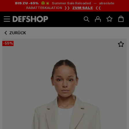
BIS ZU -65%
😲💥 Summer Sale Reloaded — absolute
Zum
Zum
RABATTESKALATION ❯❯
ZUM SALE
❮❮
Inhalt
Fußzeile
springen
springen
ZURÜCK
-59%