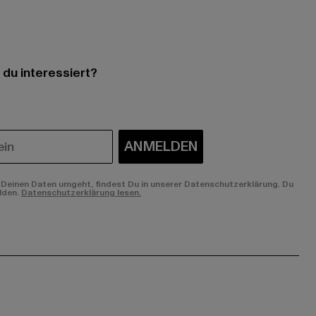
 du interessiert?
ANMELDEN
Deinen Daten umgeht, findest Du in unserer Datenschutzerklärung. Du
lden.
Datenschutzerklärung lesen.