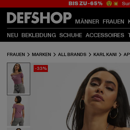
BIS ZU -65%
😲💥 Sum
MÄNNER
FRAUEN
NEU
BEKLEIDUNG
SCHUHE
ACCESSOIRES
FRAUEN
MARKEN
ALL BRANDS
KARL KANI
AP
-33%