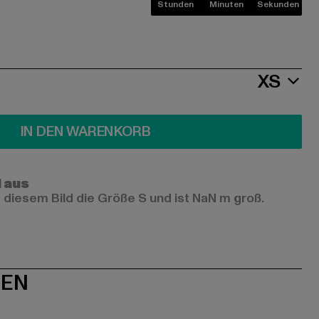
Stunden
Minuten
Sekunden
XS
IN DEN WARENKORB
l aus
 diesem Bild die Größe S und ist NaN m groß.
NEN