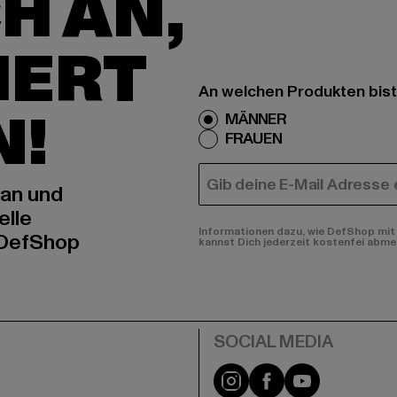
H AN,
IERT
An welchen Produkten bist
N!
MÄNNER
FRAUEN
E-MAIL
 an und
elle
Informationen dazu, wie DefShop mit 
 DefShop
kannst Dich jederzeit kostenfei abme
e
Instagram
Facebook
YouTube