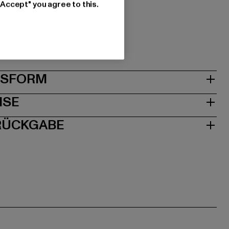
"Accept" you agree to this.
les Agency GmbH & Co. KG |
sagency.com
1063 Köln | DE
& PASSFORM
ISE
 RÜCKGABE