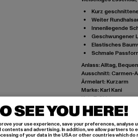
Kurz geschnittenes
Weiter Rundhalsa
Innenliegende Sc
Geschwungener L
Elastisches Baum
Schmale Passfor
Anlass: Alltag, Bequem,
Ausschnitt: Carmen-A
Ärmelart: Kurzarm
Marke: Karl Kani
Kat.: T-Shirts
O SEE YOU HERE!
Farbe: violet
Hersteller Farbe: viole
Materialzusammenset
rove your use experience, save your preferences, analyse u
ontents and advertising. In addition, we allow partners to e
Art.Nr: 6130393-0335
ocessing of your data in the USA or other countries which do 