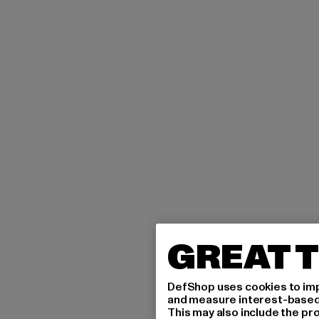
GREAT T
DefShop uses cookies to imp
and measure interest-based c
This may also include the pr