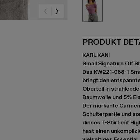
violet
PRODUKT DET
KARL KANI
Small Signature Off S
Das KW221-068-1 Small
bringt den entspannte
Oberteil in strahlend
Baumwolle und 5% Ela
Der markante Carmen-
Schulterpartie und s
dieses T-Shirt mit Hi
hast einen unkomplizi
vielseitiges Essential