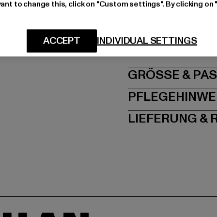
ant to change this, click on "Custom settings". By clicking on 
Hersteller: Urban Sty
agentur@urbanstyle
ACCEPT
INDIVIDUAL SETTINGS
Schanzenstraße 41 | 5
GRÖSSE 
PFLEGEHINWE
LIEFERUNG &