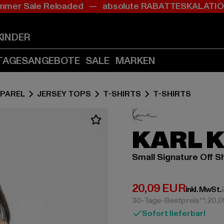
mer Sale Reloaded — absolute RABATTESKALAT
Zum
Zum
Inhalt
Fußzeile
springen
springen
KINDER
(Enter
(Enter
drücken)
drücken)
TAGESANGEBOTE
SALE
MARKEN
PAREL
JERSEY TOPS
T-SHIRTS
T-SHIRTS
KARL 
Small Signature Off S
Derzeitiger Preis:
20,09 EUR
inkl. MwSt.
30-Tage-Bestpreis**: 20,
Sofort lieferbar!