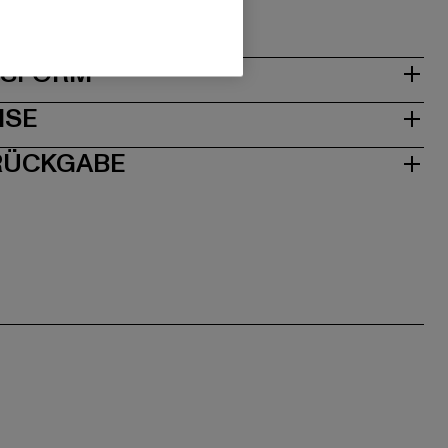
1063 Köln | DE
& PASSFORM
ISE
 RÜCKGABE