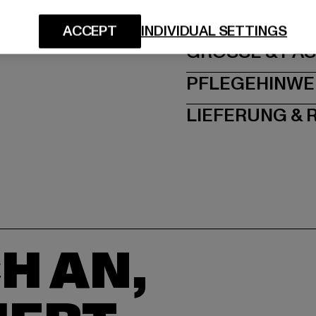
Schanzenstraße 41 | 5
ACCEPT
INDIVIDUAL SETTINGS
GRÖSSE 
PFLEGEHINWE
LIEFERUNG &
H AN,