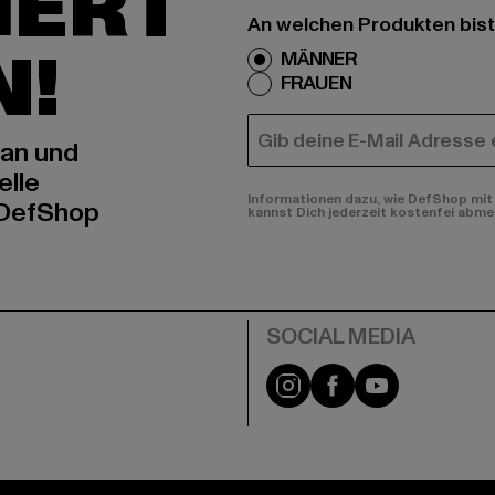
IERT
An welchen Produkten bist
N!
MÄNNER
FRAUEN
E-MAIL
 an und
elle
Informationen dazu, wie DefShop mit 
 DefShop
kannst Dich jederzeit kostenfei abme
e
Instagram
Facebook
YouTube