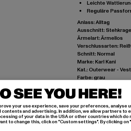
Leichte Wattieru
Reguläre Passfo
Anlass: Alltag
Ausschnitt: Stehkrag
Ärmelart: Ärmellos
Verschlussarten: Rei
Schnitt: Normal
Marke: Karl Kani
Kat.: Outerwear - Ves
Farbe: grau
Hersteller Farbe: anth
O SEE YOU HERE!
Materialzusammenset
Art.Nr: 6172046-01745
rove your use experience, save your preferences, analyse u
ontents and advertising. In addition, we allow partners to e
Hersteller: Urban Sty
ocessing of your data in the USA or other countries which do 
ant to change this, click on "Custom settings". By clicking on 
agentur@urbanstyle