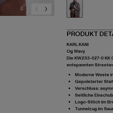
grau
PRODUKT DET
KARL KANI
Og Wavy
Die KW233-027-0 KK OG
entspannten Streetwe
Moderne Weste i
Gepolsterter St
Verschluss: asym
Seitliche Einsch
Logo-Stitch im B
Tunnelzug im Sa