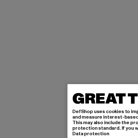
GREAT T
DefShop uses cookies to imp
and measure interest-based c
This may also include the pr
protection standard. If you w
Data protection