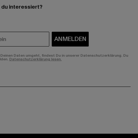
 du interessiert?
ANMELDEN
Deinen Daten umgeht, findest Du in unserer Datenschutzerklärung. Du
lden.
Datenschutzerklärung lesen.