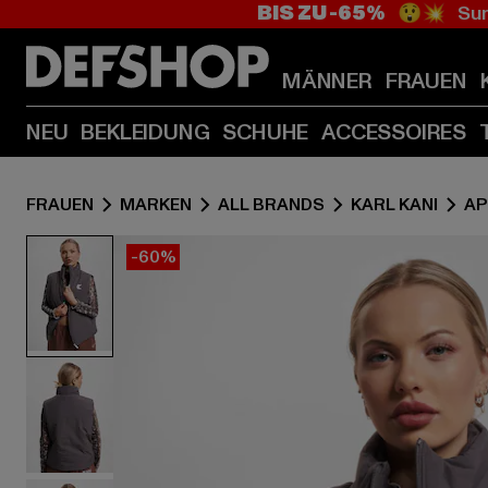
BIS ZU -65%
😲💥 Sum
MÄNNER
FRAUEN
NEU
BEKLEIDUNG
SCHUHE
ACCESSOIRES
FRAUEN
MARKEN
ALL BRANDS
KARL KANI
AP
-60%