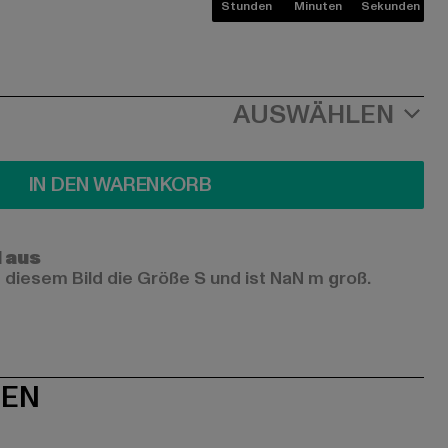
Stunden
Minuten
Sekunden
AUSWÄHLEN
IN DEN WARENKORB
l aus
 diesem Bild die Größe S und ist NaN m groß.
NEN