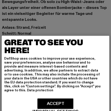
Bewegungsfreiheit. Ob solo zu High-Waist-Jeans oder
als Layer unter einer offenen Bomberjacke – dieses Top
ist ein vielseitiger Begleiter für warme Tage und
entspannte Looks.
Anlass: Strand, Freizeit
Schnitt: Normal
Marke: Karl Kani
GREAT TO SEE YOU
Kat.: Bekleidung
HERE!
Farbe: violet
Hersteller Farbe: purple
DefShop uses cookies to improve your use experience,
save your preferences, analyse use behaviour and to
Materialzusammensetzung: 93% Polyamid, 7% Elasthan
provide and measure interest-based contents and
Art.Nr: 6155218-00195
advertising. In addition, we allow partners to extract data
or to use cookies. This may also include the processing of
your data in the USA or other countries which do not have
Hersteller: Urban Styles Agency GmbH & Co. KG |
the EU data protection standard. If you want to change
this, click on "Custom settings". By clicking on "Accept" you
agentur@urbanstylesagency.com
agree to this.
Data protection
Schanzenstraße 41 | 51063 Köln | DE
ACCEPT
GRÖSSE & PASSFORM