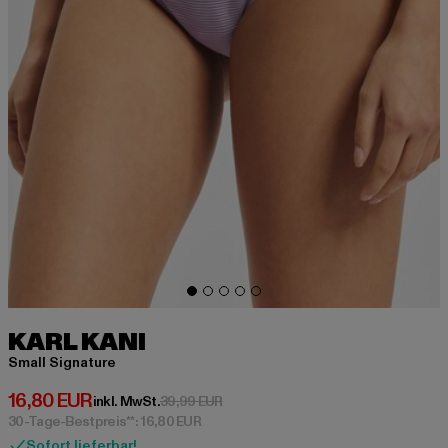
KARL KANI
Small Signature
Derzeitiger Preis: 16,80 EUR
16,80 EUR
Aktionspreis: 39,99 EUR
inkl. MwSt.
39,99 EUR
30-Tage-Bestpreis**: 16,80 EUR
Sofort lieferbar!