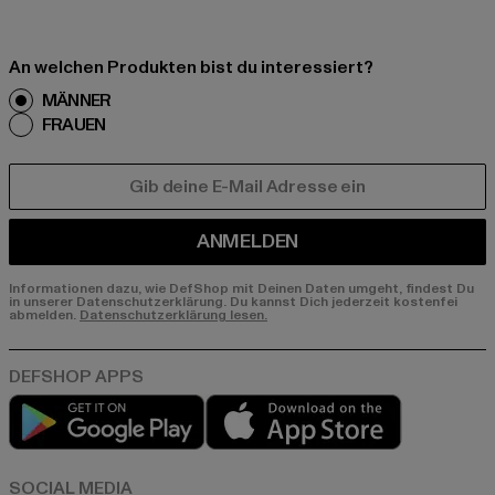
An welchen Produkten bist du interessiert?
MÄNNER
FRAUEN
E-MAIL
ANMELDEN
Informationen dazu, wie DefShop mit Deinen Daten umgeht, findest Du
in unserer Datenschutzerklärung. Du kannst Dich jederzeit kostenfei
abmelden.
Datenschutzerklärung lesen.
Play market
App store