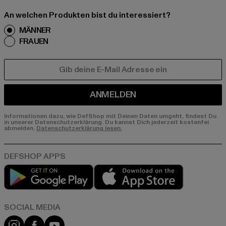
An welchen Produkten bist du interessiert?
MÄNNER
FRAUEN
E-MAIL
ANMELDEN
Informationen dazu, wie DefShop mit Deinen Daten umgeht, findest Du
in unserer Datenschutzerklärung. Du kannst Dich jederzeit kostenfei
abmelden.
Datenschutzerklärung lesen.
Play market
App store
Instagram
Facebook
YouTube