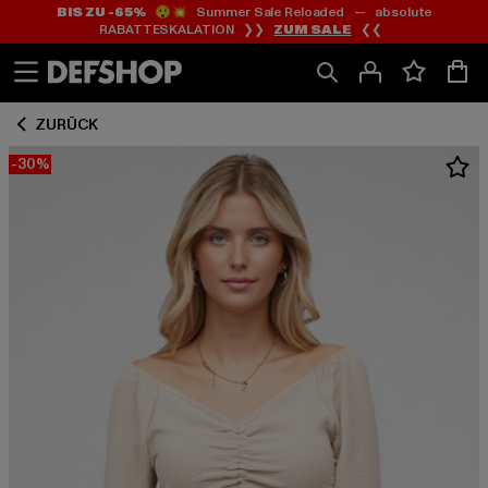
BIS ZU -65%
😲💥 Summer Sale Reloaded — absolute
Zum
Zum
RABATTESKALATION ❯❯
ZUM SALE
❮❮
Inhalt
Fußzeile
springen
springen
ZURÜCK
-30%