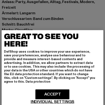
Anlass: Party, Ausgefallen, Alltag, Festivals, Modern,
Freizeit
Ärmelart: Langarm
Verschlussarten: Band zum Binden
Schnitt: Bauchfrei
Marke: Cloud5ive
GREAT TO SEE YOU
Kat.: Blusen
Farbe: beige
HERE!
Hersteller Farbe: beige
DefShop uses cookies to improve your use experience,
Materialzusammensetzung: 100% Polyester
save your preferences, analyse use behaviour and to
Art.Nr: 21126138-00003
provide and measure interest-based contents and
advertising. In addition, we allow partners to extract data
or to use cookies. This may also include the processing of
Hersteller: Bestseller Textilhandels GmbH |
your data in the USA or other countries which do not have
the EU data protection standard. If you want to change
hamburg@bestseller.com
this, click on "Custom settings". By clicking on "Accept" you
Modering 1,Haus A | 22457 Hamburg | DE
agree to this.
Data protection
ACCEPT
GRÖSSE & PASSFORM
INDIVIDUAL SETTINGS