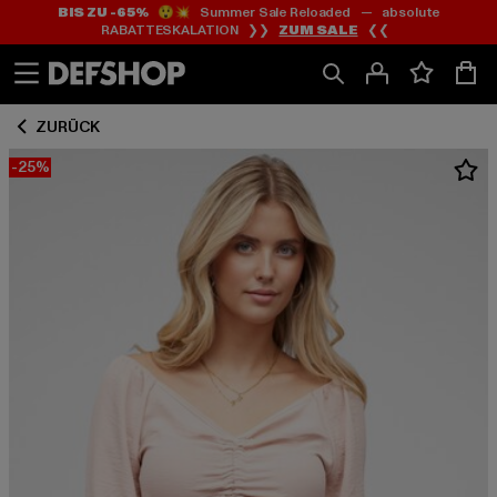
BIS ZU -65%
😲💥 Summer Sale Reloaded — absolute
Zum
Zum
RABATTESKALATION ❯❯
ZUM SALE
❮❮
Inhalt
Fußzeile
springen
springen
ZURÜCK
-25%