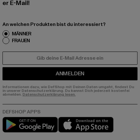
er E-Mail!
An welchen Produkten bist du interessiert?
MÄNNER
FRAUEN
E-MAIL
ANMELDEN
Informationen dazu, wie DefShop mit Deinen Daten umgeht, findest Du
in unserer Datenschutzerklärung. Du kannst Dich jederzeit kostenfei
abmelden.
Datenschutzerklärung lesen.
Play market
App store