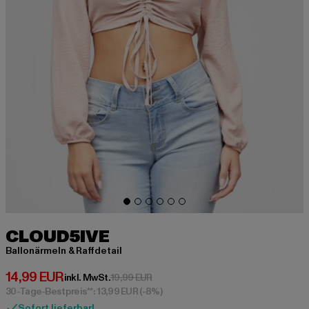
CLOUD5IVE
Ballonärmeln & Raffdetail
Derzeitiger Preis: 14,99 EUR
14,99 EUR
Aktionspreis: 19,99 EUR
inkl. MwSt.
19,99 EUR
30-Tage-Bestpreis**: 13,99 EUR
(-8%)
Sofort lieferbar!