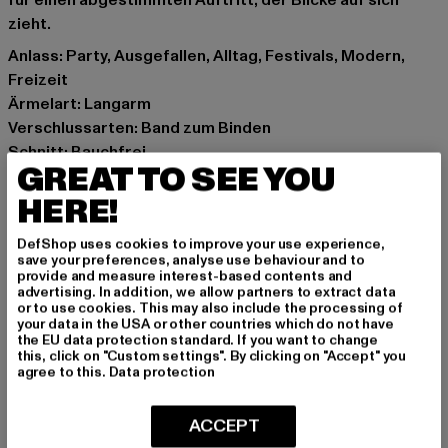
für einen abgestimmten Auftritt, der Blicke auf sich
zieht.
Anlass: Party, Ausgefallen, Alltag, Festivals, Modern,
Freizeit
Ärmelart: Langarm
Verschlussarten: Band zum Binden
Schnitt: Bauchfrei
GREAT TO SEE YOU
Marke: Cloud5ive
Kat.: Blusen
HERE!
Farbe: rosa
DefShop uses cookies to improve your use experience,
Hersteller Farbe: rosa
save your preferences, analyse use behaviour and to
Materialzusammensetzung: 100% Polyester
provide and measure interest-based contents and
advertising. In addition, we allow partners to extract data
Art.Nr: 21126136-04567
or to use cookies. This may also include the processing of
your data in the USA or other countries which do not have
the EU data protection standard. If you want to change
Hersteller: Bestseller Textilhandels GmbH |
this, click on "Custom settings". By clicking on "Accept" you
hamburg@bestseller.com
agree to this.
Data protection
Modering 1,Haus A | 22457 Hamburg | DE
ACCEPT