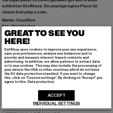
Cardigan passt zu Denim genauso gut wie zu einer
schlichten Stoffhose. Ein unaufgeregtes Piece für
cleane Everyday-Looks.
Marke: Cloud5ive
Kat.: Strickjacken
GREAT TO SEE YOU
Farbe: rosa
Hersteller Farbe: nostalgia rose
HERE!
Materialzusammensetzung: 100% Polyacryl
DefShop uses cookies to improve your use experience,
Art.Nr: 25096033-22445
save your preferences, analyse use behaviour and to
provide and measure interest-based contents and
advertising. In addition, we allow partners to extract data
Hersteller: Bestseller Textilhandels GmbH |
or to use cookies. This may also include the processing of
hamburg@bestseller.com
your data in the USA or other countries which do not have
the EU data protection standard. If you want to change
Modering 1,Haus A | 22457 Hamburg | DE
this, click on "Custom settings". By clicking on "Accept" you
agree to this.
Data protection
GRÖSSE & PASSFORM
ACCEPT
PFLEGEHINWEISE
INDIVIDUAL SETTINGS