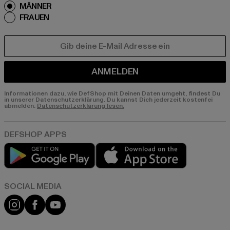
MÄNNER
FRAUEN
E-MAIL
ANMELDEN
Informationen dazu, wie DefShop mit Deinen Daten umgeht, findest Du
in unserer Datenschutzerklärung. Du kannst Dich jederzeit kostenfei
abmelden.
Datenschutzerklärung lesen.
Play market
App store
Instagram
Facebook
YouTube