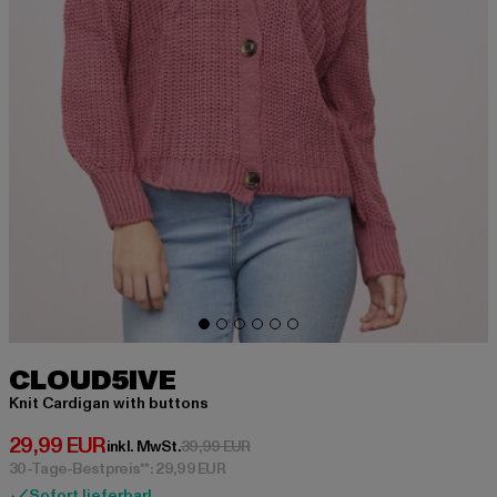
CLOUD5IVE
Knit Cardigan with buttons
Derzeitiger Preis: 29,99 EUR
29,99 EUR
Aktionspreis: 39,99 EUR
inkl. MwSt.
39,99 EUR
30-Tage-Bestpreis**: 29,99 EUR
Sofort lieferbar!