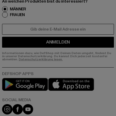
An welchen Produkten bist du interessiert?
MÄNNER
FRAUEN
E-MAIL
ANMELDEN
Informationen dazu, wie DefShop mit Deinen Daten umgeht, findest Du
in unserer Datenschutzerklärung. Du kannst Dich jederzeit kostenfei
abmelden.
Datenschutzerklärung lesen.
Play market
App store
Instagram
Facebook
YouTube