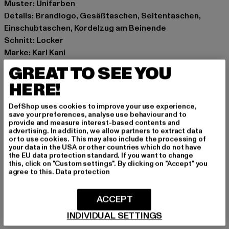
Muster: Unifarben
Details: Brandlogo, Gesäßtaschen, Seitentaschen,
Einschubtaschen, Kordelzug am Beinende
Schnitt: Locker
Marke: Karl Kani
Kat.: Cargo Trousers
GREAT TO SEE YOU
Farbe: beige
HERE!
Hersteller Farbe: sand
Materialzusammensetzung: 100% Baumwolle
DefShop uses cookies to improve your use experience,
Art.Nr: 6002506-00208
save your preferences, analyse use behaviour and to
provide and measure interest-based contents and
advertising. In addition, we allow partners to extract data
Hersteller: Urban Styles Agency GmbH & Co. KG |
or to use cookies. This may also include the processing of
your data in the USA or other countries which do not have
agentur@urbanstylesagency.com
the EU data protection standard. If you want to change
Schanzenstraße 41 | 51063 Köln | DE
this, click on "Custom settings". By clicking on "Accept" you
agree to this.
Data protection
GRÖSSE & PASSFORM
ACCEPT
INDIVIDUAL SETTINGS
PFLEGEHINWEISE