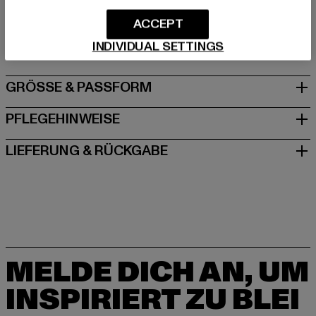
Hersteller: Urban Styles Agency GmbH & Co. KG |
agentur@urbanstylesagency.com
ACCEPT
Schanzenstraße 41 | 51063 Köln | DE
INDIVIDUAL SETTINGS
GRÖSSE & PASSFORM
PFLEGEHINWEISE
LIEFERUNG & RÜCKGABE
MELDE DICH AN, UM
INSPIRIERT ZU BLEI