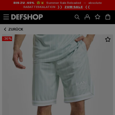
BIS ZU -65%
😲💥 Summer Sale Reloaded — absolute
Zum
Zum
RABATTESKALATION ❯❯
ZUM SALE
❮❮
Inhalt
Fußzeile
springen
springen
ZURÜCK
-36%