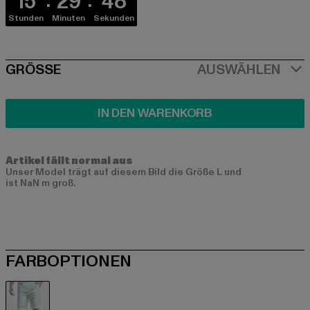
15
29
47
Stunden
Minuten
Sekunden
SIZE
GRÖSSE
AUSWÄHLEN
IN DEN WARENKORB
Artikel fällt normal aus
Unser Model trägt auf diesem Bild die Größe L und
ist NaN m groß.
FARBOPTIONEN