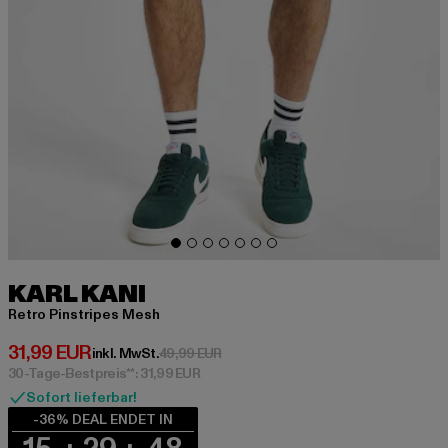
KARL KANI
Retro Pinstripes Mesh
Derzeitiger Preis: 31,99 EUR
31,99 EUR
Aktionspreis: 49,99 EUR
inkl. MwSt.
49,99 EUR
30-Tage-Bestpreis**: 31,99 EUR
Sofort lieferbar!
-36% DEAL ENDET IN