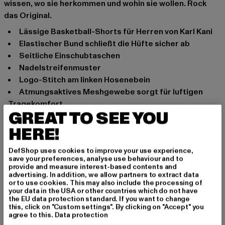
wissen, wo sie herkommen und wohin sie wollen. Rock
das Original.
Lässige Basketball-Shorts für Herren von Karl Kani
Elastischer Bund schließt die Hüfte sicher ab
Seitliche Einschubtaschen
Nadelstreifenmuster
Logo-Stitch am linken Hosenebein
Atmungsaktives Meshgewebe sorgt für luftigen
Tragekomfort
GREAT TO SEE YOU
Lockere Passform
HERE!
Anlass: Alltag, Bequem
Marke: Karl Kani
DefShop uses cookies to improve your use experience,
Kat.: Denim Shorts
save your preferences, analyse use behaviour and to
provide and measure interest-based contents and
Farbe: grün
advertising. In addition, we allow partners to extract data
Hersteller Farbe: light mint/white
or to use cookies. This may also include the processing of
your data in the USA or other countries which do not have
Materialzusammensetzung: 100% Polyester
the EU data protection standard. If you want to change
Art.Nr: 6013400-04715
this, click on "Custom settings". By clicking on "Accept" you
agree to this.
Data protection