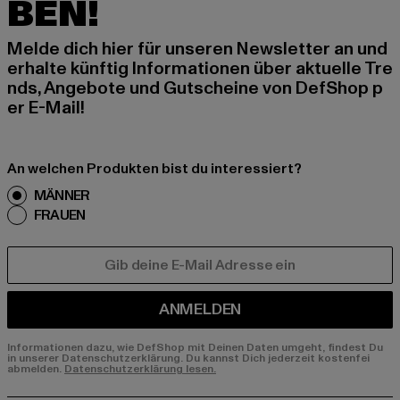
BEN!
Melde dich hier für unseren Newsletter an und
erhalte künftig Informationen über aktuelle Tre
nds, Angebote und Gutscheine von DefShop p
er E-Mail!
An welchen Produkten bist du interessiert?
MÄNNER
FRAUEN
E-MAIL
ANMELDEN
Informationen dazu, wie DefShop mit Deinen Daten umgeht, findest Du
in unserer Datenschutzerklärung. Du kannst Dich jederzeit kostenfei
abmelden.
Datenschutzerklärung lesen.