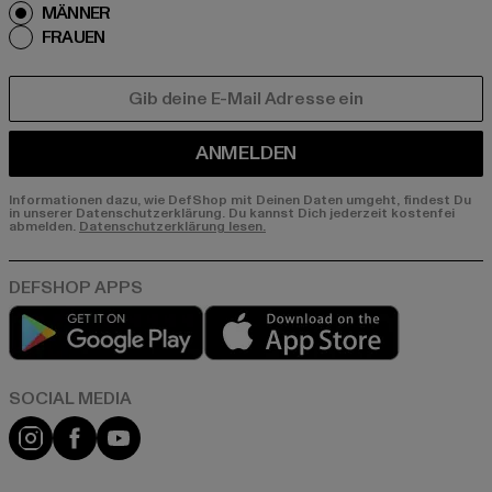
MÄNNER
FRAUEN
E-MAIL
ANMELDEN
Informationen dazu, wie DefShop mit Deinen Daten umgeht, findest Du
in unserer Datenschutzerklärung. Du kannst Dich jederzeit kostenfei
abmelden.
Datenschutzerklärung lesen.
Play market
App store
Instagram
Facebook
YouTube