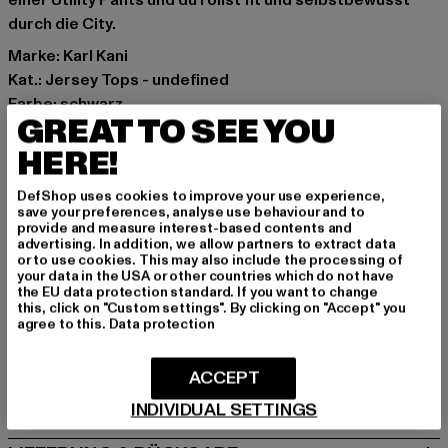
einer Utility Pants und du rollst fit und selbstbewusst
durch die City.
Marke: Karl Kani
Kat.: Jersey Tops - undefined
Farbe: schwarz
GREAT TO SEE YOU
Hersteller Farbe: black
Materialzusammensetzung: 95% Baumwolle, 5%
HERE!
Elasthan
DefShop uses cookies to improve your use experience,
Art.Nr: 61310123-00007
save your preferences, analyse use behaviour and to
provide and measure interest-based contents and
advertising. In addition, we allow partners to extract data
Hersteller: Urban Styles Agency GmbH & Co. KG |
or to use cookies. This may also include the processing of
agentur@urbanstylesagency.com
your data in the USA or other countries which do not have
the EU data protection standard. If you want to change
Schanzenstraße 41 | 51063 Köln | DE
this, click on "Custom settings". By clicking on "Accept" you
agree to this.
Data protection
GRÖSSE & PASSFORM
ACCEPT
PFLEGEHINWEISE
INDIVIDUAL SETTINGS