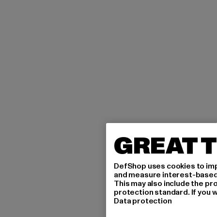
GREAT T
DefShop uses cookies to imp
and measure interest-based c
This may also include the pr
protection standard. If you w
Data protection