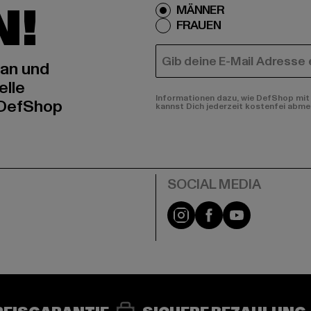
N!
MÄNNER
FRAUEN
E-MAIL
 an und
elle
Informationen dazu, wie DefShop mit 
 DefShop
kannst Dich jederzeit kostenfei abme
e
Instagram
Facebook
YouTube