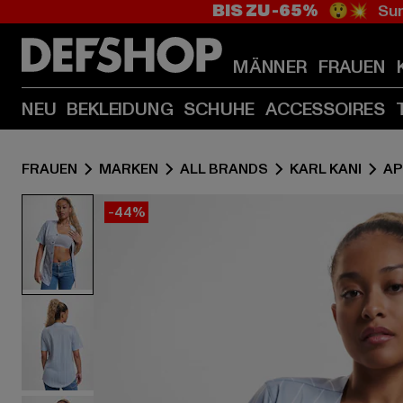
BIS ZU -65%
😲💥 Sum
MÄNNER
FRAUEN
NEU
BEKLEIDUNG
SCHUHE
ACCESSOIRES
FRAUEN
MARKEN
ALL BRANDS
KARL KANI
AP
-44%