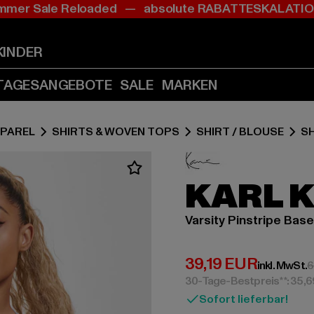
mer Sale Reloaded — absolute RABATTESKALAT
Zum
Zum
Inhalt
Fußzeile
springen
springen
KINDER
(Enter
(Enter
drücken)
drücken)
TAGESANGEBOTE
SALE
MARKEN
PAREL
SHIRTS & WOVEN TOPS
SHIRT / BLOUSE
SH
KARL 
Varsity Pinstripe Base
Derzeitiger Preis:
39,19 EUR
inkl. MwSt.
6
30-Tage-Bestpreis**: 35,
Sofort lieferbar!