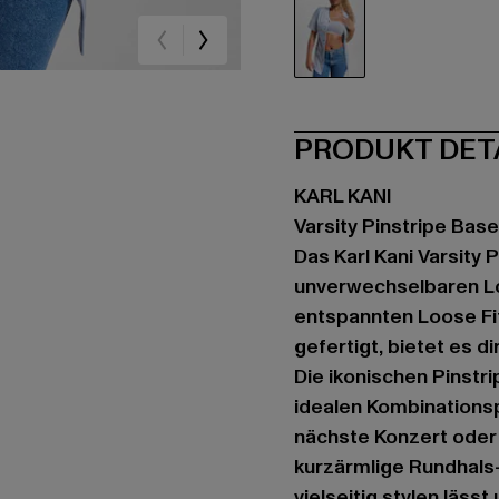
blau
PRODUKT DET
KARL KANI
Varsity Pinstripe Base
Das Karl Kani Varsity 
unverwechselbaren Loo
entspannten Loose Fi
gefertigt, bietet es d
Die ikonischen Pinstr
idealen Kombinationsp
nächste Konzert oder
kurzärmlige Rundhals-S
vielseitig stylen läss