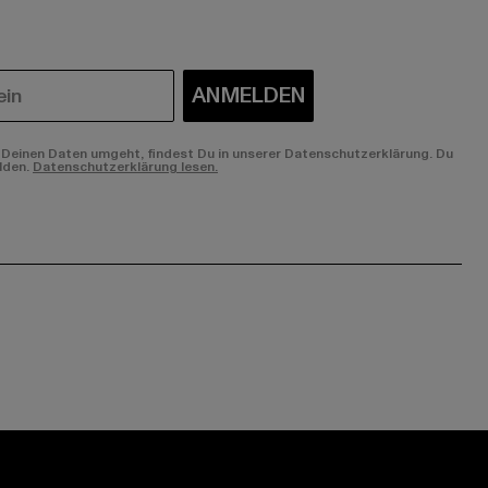
ANMELDEN
Deinen Daten umgeht, findest Du in unserer Datenschutzerklärung. Du
lden.
Datenschutzerklärung lesen.