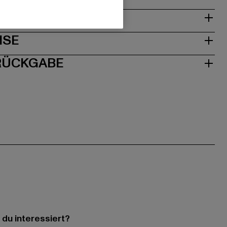
& PASSFORM
ISE
 RÜCKGABE
 du interessiert?