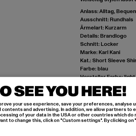
Anlass: Alltag, Bequem,
Ausschnitt: Rundhals
Ärmelart: Kurzarm
Details: Brandlogo
Schnitt: Locker
Marke: Karl Kani
Kat.: Short Sleeve Shi
Farbe: blau
Hersteller Farbe: ligh
Materialzusammenset
O SEE YOU HERE!
Art.Nr: 6133139-0303
rove your use experience, save your preferences, analyse u
Hersteller: Urban Sty
ontents and advertising. In addition, we allow partners to e
ocessing of your data in the USA or other countries which do 
agentur@urbanstyle
ant to change this, click on "Custom settings". By clicking on 
Schanzenstraße 41 | 5