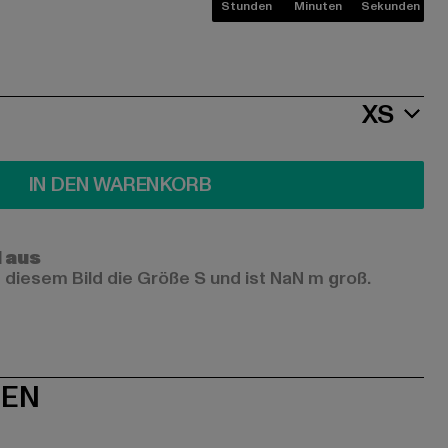
Stunden
Minuten
Sekunden
XS
IN DEN WARENKORB
l aus
 diesem Bild die Größe S und ist NaN m groß.
NEN