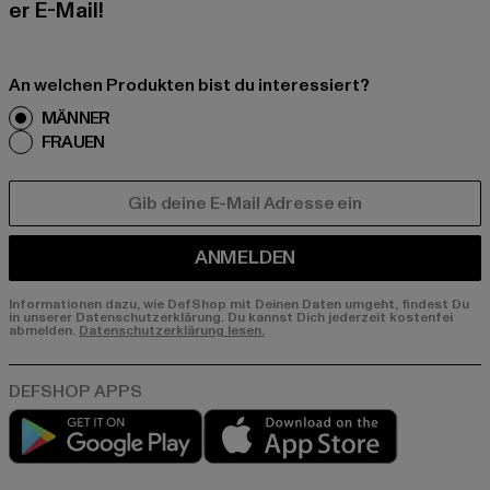
er E-Mail!
An welchen Produkten bist du interessiert?
MÄNNER
FRAUEN
E-MAIL
ANMELDEN
Informationen dazu, wie DefShop mit Deinen Daten umgeht, findest Du
in unserer Datenschutzerklärung. Du kannst Dich jederzeit kostenfei
abmelden.
Datenschutzerklärung lesen.
Play market
App store