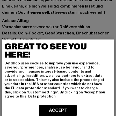
während die kleine Signature dezent die Herkunft verrät.
Eine Jeans, die sich vielseitig kombinieren lässt und
deinem Outfit einen selbstbewussten Touch verleiht.
Anlass: Alltag
Verschlussarten: verdeckter Reißverschluss
Details: Coin-Pocket, Gesäßtaschen, Einschubtaschen
Schnitt: Straight Fit
GREAT TO SEE YOU
Marke: Karl Kani
Kat.: Straight Fit Jeans
HERE!
Farbe: blau
DefShop uses cookies to improve your use experience,
Hersteller Farbe: bleached blue
save your preferences, analyse use behaviour and to
Materialzusammensetzung: 100% Baumwolle
provide and measure interest-based contents and
advertising. In addition, we allow partners to extract data
Art.Nr: 6100519-00831
or to use cookies. This may also include the processing of
your data in the USA or other countries which do not have
the EU data protection standard. If you want to change
Hersteller: Urban Styles Agency GmbH & Co. KG |
this, click on "Custom settings". By clicking on "Accept" you
agentur@urbanstylesagency.com
agree to this.
Data protection
Schanzenstraße 41 | 51063 Köln | DE
ACCEPT