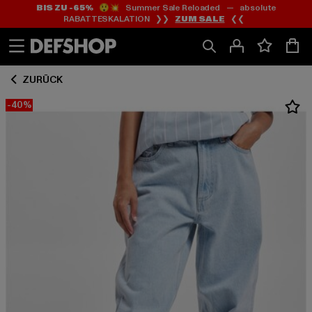
BIS ZU -65%
😲💥 Summer Sale Reloaded — absolute
Zum
Zum
RABATTESKALATION ❯❯
ZUM SALE
❮❮
Inhalt
Fußzeile
springen
springen
ZURÜCK
-40%