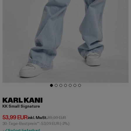
KARL KANI
KK Small Signature
Derzeitiger Preis: 53,99 EUR
53,99 EUR
Aktionspreis: 89,99 EUR
inkl. MwSt.
89,99 EUR
30-Tage-Bestpreis**: 53,09 EUR
(-2%)
Sofort lieferbar!