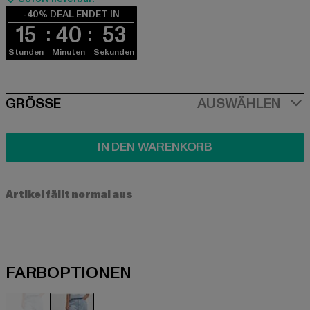
-40% DEAL ENDET IN
15
40
53
Stunden
Minuten
Sekunden
SIZE
GRÖSSE
AUSWÄHLEN
IN DEN WARENKORB
Artikel fällt normal aus
FARBOPTIONEN