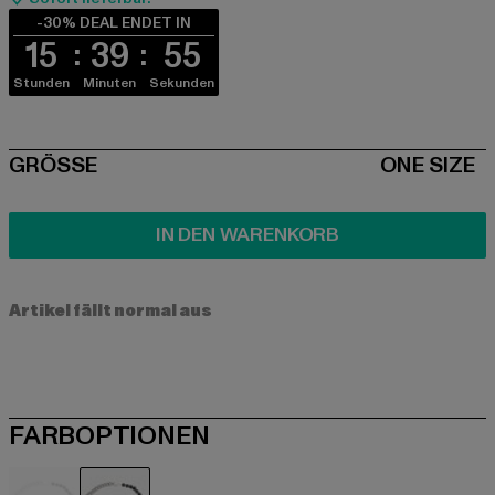
-30% DEAL ENDET IN
15
39
55
Stunden
Minuten
Sekunden
SIZE
GRÖSSE
ONE SIZE
IN DEN WARENKORB
Artikel fällt normal aus
FARBOPTIONEN