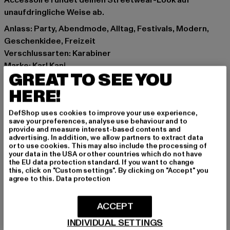
Accessoire rundet deinen Streetwear-Look auf
unaufdringliche Weise ab.
Anlass: Party, Abendmode, Alltag, Festivals, Modern,
Geschenkidee, Freizeit
Verschlussarten: Karabiner
Marke: Karl Kani
GREAT TO SEE YOU
Kat.: Necklaces
Farbe: schwarz, silberfarben
HERE!
Hersteller Farbe: silver/black
DefShop uses cookies to improve your use experience,
Materialzusammensetzung: 100% Eisen
save your preferences, analyse use behaviour and to
Art.Nr: 40110007-04382
provide and measure interest-based contents and
advertising. In addition, we allow partners to extract data
or to use cookies. This may also include the processing of
Hersteller: Urban Styles Agency GmbH & Co. KG |
your data in the USA or other countries which do not have
the EU data protection standard. If you want to change
agentur@urbanstylesagency.com
this, click on "Custom settings". By clicking on "Accept" you
Schanzenstraße 41 | 51063 Köln | DE
agree to this.
Data protection
ACCEPT
GRÖSSE & PASSFORM
INDIVIDUAL SETTINGS