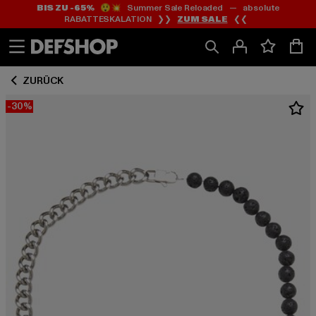
BIS ZU -65%
😲💥 Summer Sale Reloaded — absolute
Zum
Zum
RABATTESKALATION ❯❯
ZUM SALE
❮❮
Inhalt
Fußzeile
springen
springen
ZURÜCK
-30%