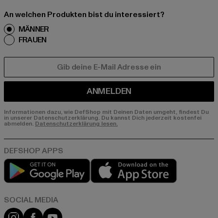
An welchen Produkten bist du interessiert?
MÄNNER
FRAUEN
E-MAIL
ANMELDEN
Informationen dazu, wie DefShop mit Deinen Daten umgeht, findest Du
in unserer Datenschutzerklärung. Du kannst Dich jederzeit kostenfei
abmelden.
Datenschutzerklärung lesen.
Play market
App store
Instagram
Facebook
YouTube