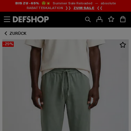
BIS ZU -65%
😲💥 Summer Sale Reloaded — absolute
Zum
Zum
RABATTESKALATION ❯❯
ZUM SALE
❮❮
Inhalt
Fußzeile
springen
springen
ZURÜCK
-29%