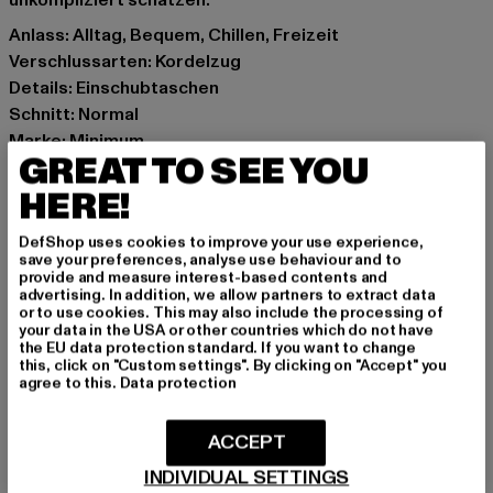
unkompliziert schätzen.
Anlass: Alltag, Bequem, Chillen, Freizeit
Verschlussarten: Kordelzug
Details: Einschubtaschen
Schnitt: Normal
Marke: Minimum
GREAT TO SEE YOU
Kat.: Smart & Tailored
Farbe: grün
HERE!
Hersteller Farbe: chinois green
DefShop uses cookies to improve your use experience,
Materialzusammensetzung: 55% Leinen, 45%
save your preferences, analyse use behaviour and to
Baumwolle
provide and measure interest-based contents and
advertising. In addition, we allow partners to extract data
Art.Nr: MM2407045-10530
or to use cookies. This may also include the processing of
your data in the USA or other countries which do not have
the EU data protection standard. If you want to change
Hersteller: Mininum AC |
customerservice@minimum.dk
this, click on "Custom settings". By clicking on "Accept" you
Balticagade 15e | 8000 Aarhus C | DK
agree to this.
Data protection
ACCEPT
GRÖSSE & PASSFORM
INDIVIDUAL SETTINGS