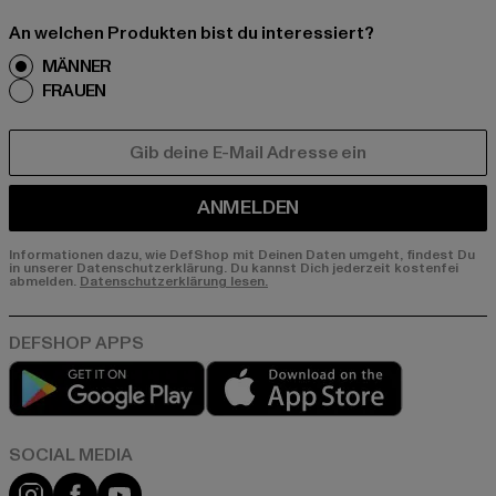
An welchen Produkten bist du interessiert?
MÄNNER
FRAUEN
E-MAIL
ANMELDEN
Informationen dazu, wie DefShop mit Deinen Daten umgeht, findest Du
in unserer Datenschutzerklärung. Du kannst Dich jederzeit kostenfei
abmelden.
Datenschutzerklärung lesen.
Play market
App store
Instagram
Facebook
YouTube