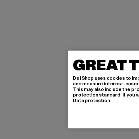
GREAT T
DefShop uses cookies to imp
and measure interest-based c
This may also include the pr
protection standard. If you w
Data protection