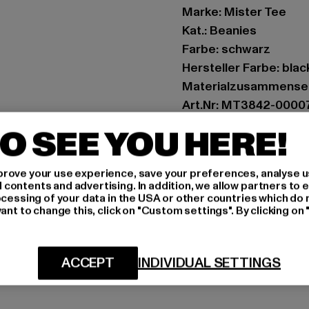
Marke: Mister Tee
Kat.: Beanies
Farbe: schwarz
Hersteller Farbe: blac
Materialzusammenset
Art.Nr: MT3842-0000
O SEE YOU HERE!
Hersteller: TB Intern
Dr.-Robert-Murjahn-S
rove your use experience, save your preferences, analyse u
ontents and advertising. In addition, we allow partners to e
ocessing of your data in the USA or other countries which do 
GRÖSSE 
ant to change this, click on "Custom settings". By clicking on 
PFLEGEHINWE
ACCEPT
INDIVIDUAL SETTINGS
LIEFERUNG &