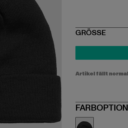
SIZE
GRÖSSE
Artikel fällt norma
FARBOPTIO