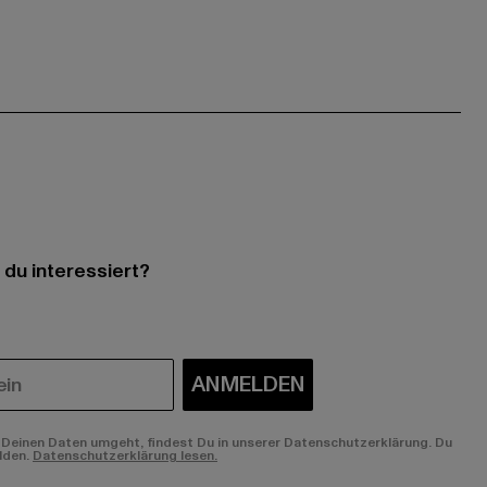
 du interessiert?
ANMELDEN
Deinen Daten umgeht, findest Du in unserer Datenschutzerklärung. Du
lden.
Datenschutzerklärung lesen.