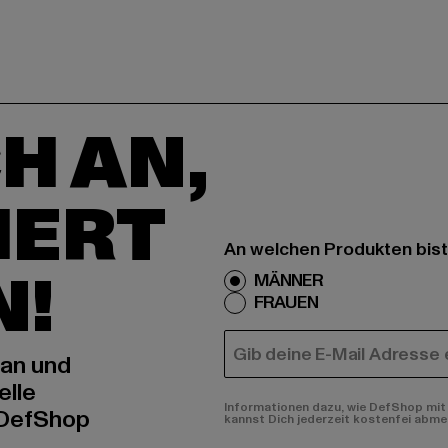
H AN,
IERT
An welchen Produkten bist
N!
MÄNNER
FRAUEN
E-MAIL
 an und
elle
Informationen dazu, wie DefShop mit 
 DefShop
kannst Dich jederzeit kostenfei abme