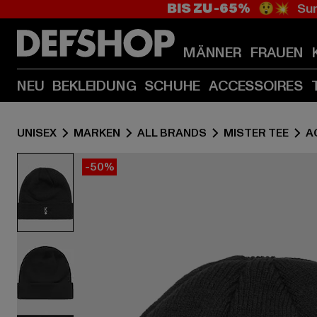
BIS ZU -65%
😲💥 Sum
MÄNNER
FRAUEN
NEU
BEKLEIDUNG
SCHUHE
ACCESSOIRES
UNISEX
MARKEN
ALL BRANDS
MISTER TEE
A
-50%