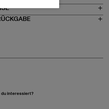
ISE
 RÜCKGABE
 du interessiert?