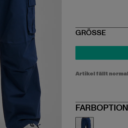
SIZE
GRÖSSE
Artikel fällt norma
FARBOPTIO