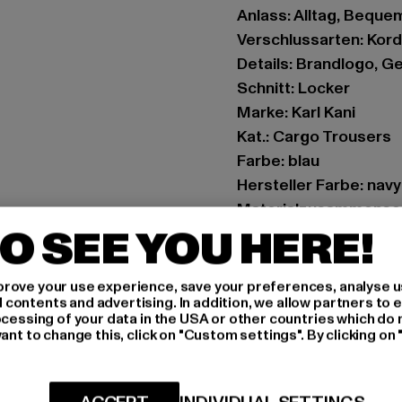
Anlass: Alltag, Beque
Verschlussarten: Kor
Details: Brandlogo, 
Schnitt: Locker
Marke: Karl Kani
Kat.: Cargo Trousers
Farbe: blau
Hersteller Farbe: navy
Materialzusammense
O SEE YOU HERE!
Art.Nr: 6003678-0015
Hersteller: Urban Sty
rove your use experience, save your preferences, analyse u
ontents and advertising. In addition, we allow partners to e
agentur@urbanstyle
ocessing of your data in the USA or other countries which do 
Schanzenstraße 41 | 5
ant to change this, click on "Custom settings". By clicking on 
GRÖSSE 