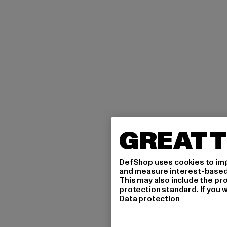
GREAT T
DefShop uses cookies to imp
and measure interest-based c
This may also include the pr
protection standard. If you w
Data protection