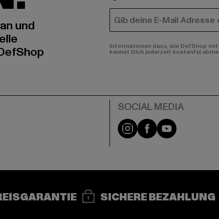
E-MAIL
 an und
elle
Informationen dazu, wie DefShop mit 
 DefShop
kannst Dich jederzeit kostenfei abme
e
Instagram
Facebook
YouTube
REISGARANTIE
SICHERE BEZAHLUNG