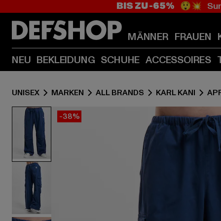
BIS ZU -65%
😲💥 Sum
MÄNNER
FRAUEN
NEU
BEKLEIDUNG
SCHUHE
ACCESSOIRES
UNISEX
MARKEN
ALL BRANDS
KARL KANI
AP
-38%