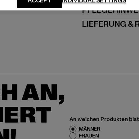
ACCEPT
INDIVIDUAL SETTINGS
PFLEGEHINWE
LIEFERUNG &
H AN,
IERT
An welchen Produkten bist
N!
MÄNNER
FRAUEN