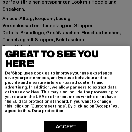
perfekt für einen entspannten Look mit Hoodie und
Sneakern.
Anlass: Alltag, Bequem, Lässig
Verschlussarten: Tunnelzug mit Stopper
Details: Brandlogo, Gesäßtaschen, Einschubtaschen,
Tunnelzug mit Stopper, Beintaschen
Schnitt: Locker
GREAT TO SEE YOU
Marke: Karl Kani
HERE!
Kat.: Cargo Trousers
Farbe: grau
DefShop uses cookies to improve your use experience,
Hersteller Farbe: anthracite
save your preferences, analyse use behaviour and to
Materialzusammensetzung: 100% Baumwolle
provide and measure interest-based contents and
advertising. In addition, we allow partners to extract data
Art.Nr: 6003802-01745
or to use cookies. This may also include the processing of
your data in the USA or other countries which do not have
the EU data protection standard. If you want to change
Hersteller: Urban Styles Agency GmbH & Co. KG |
this, click on "Custom settings". By clicking on "Accept" you
agentur@urbanstylesagency.com
agree to this.
Data protection
Schanzenstraße 41 | 51063 Köln | DE
ACCEPT