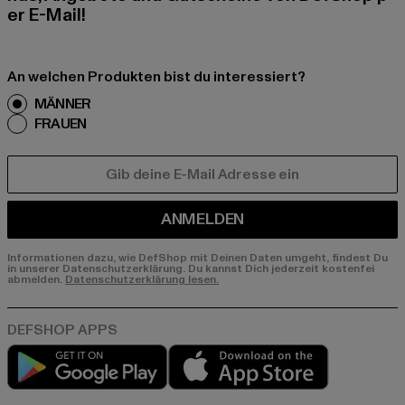
er E-Mail!
An welchen Produkten bist du interessiert?
MÄNNER
FRAUEN
E-MAIL
ANMELDEN
Informationen dazu, wie DefShop mit Deinen Daten umgeht, findest Du
in unserer Datenschutzerklärung. Du kannst Dich jederzeit kostenfei
abmelden.
Datenschutzerklärung lesen.
Play market
App store