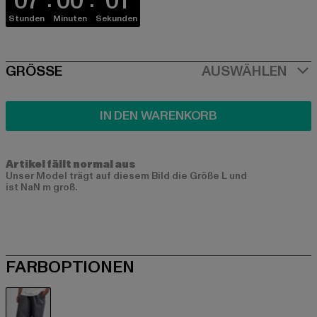
07
00
01
Stunden
Minuten
Sekunden
SIZE
GRÖSSE
AUSWÄHLEN
IN DEN WARENKORB
Artikel fällt normal aus
Unser Model trägt auf diesem Bild die Größe L und
ist NaN m groß.
FARBOPTIONEN