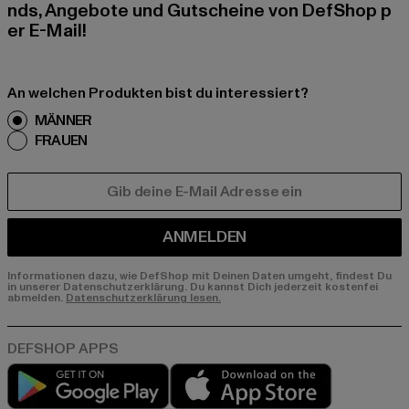
nds, Angebote und Gutscheine von DefShop p
er E-Mail!
An welchen Produkten bist du interessiert?
MÄNNER
FRAUEN
E-MAIL
ANMELDEN
Informationen dazu, wie DefShop mit Deinen Daten umgeht, findest Du
in unserer Datenschutzerklärung. Du kannst Dich jederzeit kostenfei
abmelden.
Datenschutzerklärung lesen.
Play market
App store