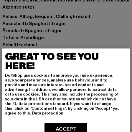
Top ist ein Basic, das mit Karl Kani Signature-Detail subtil
Akzente setzt.
Anlass: Alltag, Bequem, Chillen, Freizeit
Ausschnitt: Spaghettiträger
Ärmelart: Spaghettiträger
Details: Brandlogo
Schnitt: schmal
Marke: Karl Kani
GREAT TO SEE YOU
Kat.: Tops
HERE!
Farbe: gelb
Hersteller Farbe: yellow
DefShop uses cookies to improve your use experience,
Materialzusammensetzung: 75% Baumwolle, 25%
save your preferences, analyse use behaviour and to
provide and measure interest-based contents and
Polyester
advertising. In addition, we allow partners to extract data
Art.Nr: 6131773-00252
or to use cookies. This may also include the processing of
your data in the USA or other countries which do not have
the EU data protection standard. If you want to change
Hersteller: Urban Styles Agency GmbH & Co. KG |
this, click on "Custom settings". By clicking on "Accept" you
agree to this.
Data protection
agentur@urbanstylesagency.com
Schanzenstraße 41 | 51063 Köln | DE
ACCEPT