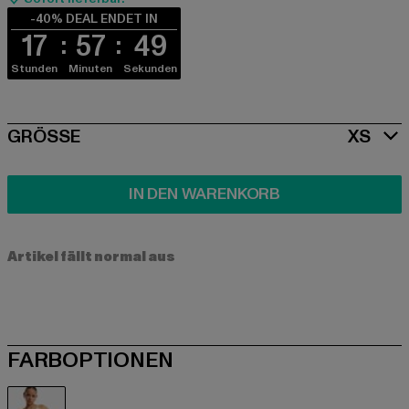
-40% DEAL ENDET IN
17
57
49
Stunden
Minuten
Sekunden
SIZE
GRÖSSE
XS
IN DEN WARENKORB
Artikel fällt normal aus
FARBOPTIONEN