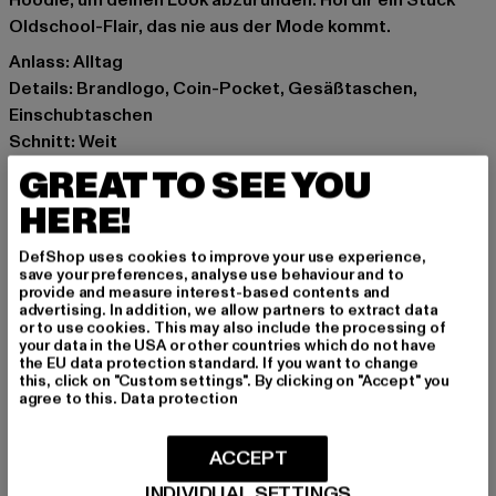
Hoodie, um deinen Look abzurunden. Hol dir ein Stück
Oldschool-Flair, das nie aus der Mode kommt.
Anlass: Alltag
Details: Brandlogo, Coin-Pocket, Gesäßtaschen,
Einschubtaschen
Schnitt: Weit
Marke: Karl Kani
GREAT TO SEE YOU
Kat.: Denim Shorts
HERE!
Farbe: blau
Hersteller Farbe: vintage indigo
DefShop uses cookies to improve your use experience,
Materialzusammensetzung: 100% Baumwolle
save your preferences, analyse use behaviour and to
provide and measure interest-based contents and
Art.Nr: 6010269-04308
advertising. In addition, we allow partners to extract data
or to use cookies. This may also include the processing of
your data in the USA or other countries which do not have
Hersteller: Urban Styles Agency GmbH & Co. KG |
the EU data protection standard. If you want to change
agentur@urbanstylesagency.com
this, click on "Custom settings". By clicking on "Accept" you
agree to this.
Data protection
Schanzenstraße 41 | 51063 Köln | DE
ACCEPT
GRÖSSE & PASSFORM
INDIVIDUAL SETTINGS