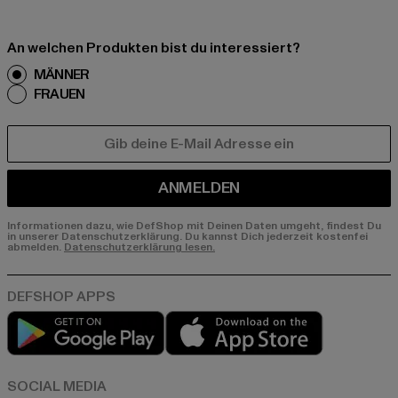
An welchen Produkten bist du interessiert?
MÄNNER
FRAUEN
E-MAIL
ANMELDEN
Informationen dazu, wie DefShop mit Deinen Daten umgeht, findest Du
in unserer Datenschutzerklärung. Du kannst Dich jederzeit kostenfei
abmelden.
Datenschutzerklärung lesen.
Play market
App store