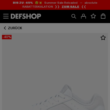
BIS ZU -65%
😲💥 Summer Sale Reloaded — absolute
Zum
Zum
RABATTESKALATION ❯❯
ZUM SALE
❮❮
Inhalt
Fußzeile
springen
springen
ZURÜCK
-40%