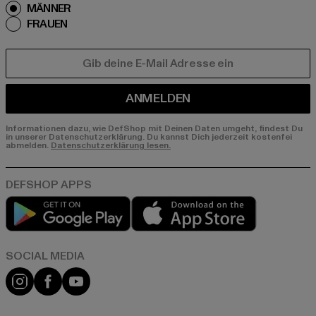
MÄNNER
FRAUEN
E-MAIL
ANMELDEN
Informationen dazu, wie DefShop mit Deinen Daten umgeht, findest Du
in unserer Datenschutzerklärung. Du kannst Dich jederzeit kostenfei
abmelden.
Datenschutzerklärung lesen.
Play market
App store
Instagram
Facebook
YouTube