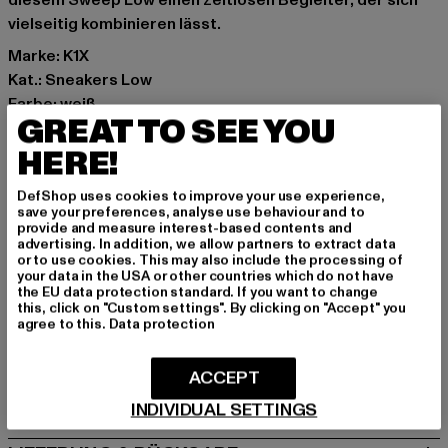
diesem Sweep Low einen zeitlosen Begleiter, der sich
vielseitig kombinieren lässt.
Marke: K1X
Kat.: Sneakers Low
Farbe: weiß
GREAT TO SEE YOU
Hersteller Farbe: white/light grey
Obermaterial: sonstiges Material, Leder
HERE!
Innenfutter: Textil
DefShop uses cookies to improve your use experience,
Art.Nr: 1184323-13364
save your preferences, analyse use behaviour and to
provide and measure interest-based contents and
advertising. In addition, we allow partners to extract data
Hersteller: Urban Styles Agency GmbH & Co. KG |
or to use cookies. This may also include the processing of
agentur@urbanstylesagency.com
your data in the USA or other countries which do not have
the EU data protection standard. If you want to change
Schanzenstraße 41 | 51063 Köln | DE
this, click on "Custom settings". By clicking on "Accept" you
agree to this.
Data protection
GRÖSSE & PASSFORM
ACCEPT
PFLEGEHINWEISE
INDIVIDUAL SETTINGS