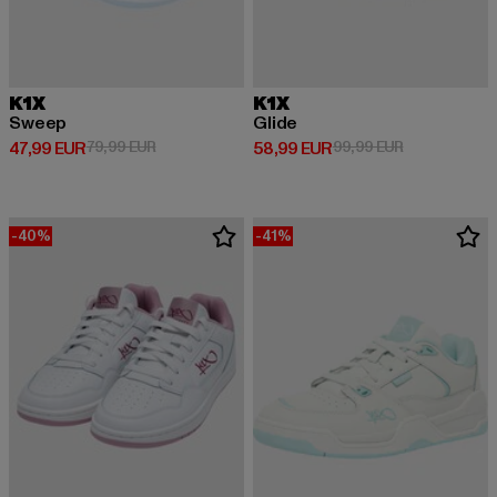
K1X
K1X
Sweep
Glide
Derzeitiger Preis: 47,99 EUR
Aktionspreis: 79,99 EUR
Derzeitiger Preis: 58,99 EUR
Aktionspreis:
47,99 EUR
79,99 EUR
58,99 EUR
99,99 EUR
-40%
-41%