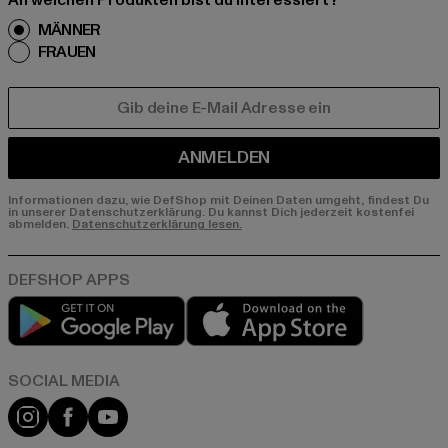
An welchen Produkten bist du interessiert?
MÄNNER
FRAUEN
E-MAIL
ANMELDEN
Informationen dazu, wie DefShop mit Deinen Daten umgeht, findest Du
in unserer Datenschutzerklärung. Du kannst Dich jederzeit kostenfei
abmelden.
Datenschutzerklärung lesen.
Play market
App store
Instagram
Facebook
YouTube