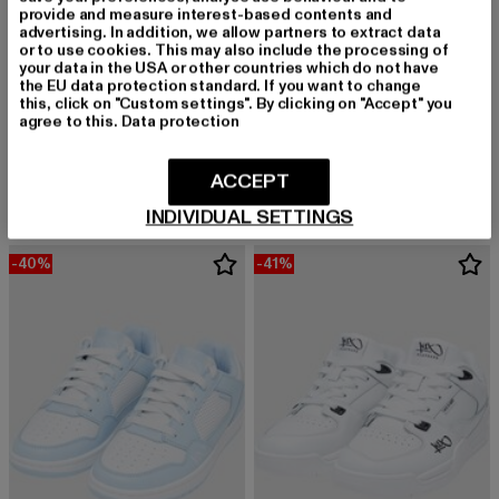
provide and measure interest-based contents and
advertising. In addition, we allow partners to extract data
or to use cookies. This may also include the processing of
your data in the USA or other countries which do not have
the EU data protection standard. If you want to change
this, click on "Custom settings". By clicking on "Accept" you
agree to this.
Data protection
K1X
K1X
Sweep
Sweep Low
Derzeitiger Preis: 47,99 EUR
Aktionspreis: 79,99 EUR
Derzeitiger Preis: 47,99 EUR
Aktionspreis:
47,99 EUR
79,99 EUR
47,99 EUR
79,99 EUR
ACCEPT
INDIVIDUAL SETTINGS
-40%
-41%