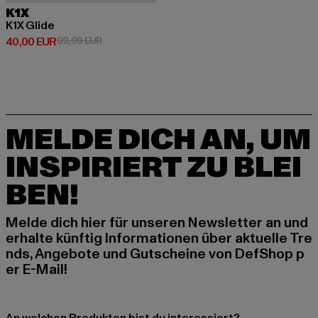
K1X
K1X Glide
Derzeitiger Preis: 40,00 EUR
Aktionspreis: 99,99 EUR
40,00 EUR
99,99 EUR
MELDE DICH AN, UM
INSPIRIERT ZU BLEI
BEN!
Melde dich hier für unseren Newsletter an und
erhalte künftig Informationen über aktuelle Tre
nds, Angebote und Gutscheine von DefShop p
er E-Mail!