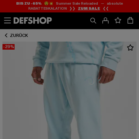
BIS ZU -65%
😲💥 Summer Sale Reloaded — absolute
Zum
Zum
RABATTESKALATION ❯❯
ZUM SALE
❮❮
Inhalt
Fußzeile
springen
springen
ZURÜCK
-29%