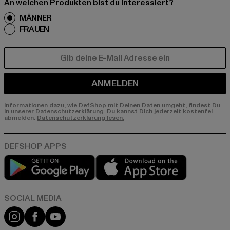
An welchen Produkten bist du interessiert?
MÄNNER
FRAUEN
E-MAIL
ANMELDEN
Informationen dazu, wie DefShop mit Deinen Daten umgeht, findest Du
in unserer Datenschutzerklärung. Du kannst Dich jederzeit kostenfei
abmelden.
Datenschutzerklärung lesen.
Play market
App store
Instagram
Facebook
YouTube