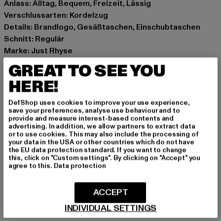
Anlass: Alltag, Bequem, Freizeit, Lässig
Verschlussarten: Kordelzug
Details: Brandlogo, Gesäßtaschen, Einschubtaschen
Schnitt: Regulär
Marke: Just Rhyse
Kat.: Trousers - Sweat
GREAT TO SEE YOU
Farbe: blau
HERE!
Hersteller Farbe: lightblue
Materialzusammensetzung: 100% Baumwolle
DefShop uses cookies to improve your use experience,
Art.Nr: JRSP561-00344
save your preferences, analyse use behaviour and to
provide and measure interest-based contents and
advertising. In addition, we allow partners to extract data
Hersteller: TB International GmbH |
info@tbint.de
or to use cookies. This may also include the processing of
your data in the USA or other countries which do not have
Dr.-Robert-Murjahn-Straße 7 | 64372 Ober-Ramstadt |
the EU data protection standard. If you want to change
DE
this, click on "Custom settings". By clicking on "Accept" you
agree to this.
Data protection
GRÖSSE & PASSFORM
ACCEPT
INDIVIDUAL SETTINGS
PFLEGEHINWEISE