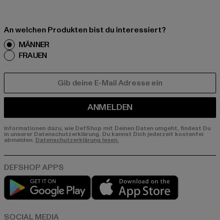
An welchen Produkten bist du interessiert?
MÄNNER
FRAUEN
E-MAIL
ANMELDEN
Informationen dazu, wie DefShop mit Deinen Daten umgeht, findest Du
in unserer Datenschutzerklärung. Du kannst Dich jederzeit kostenfei
abmelden.
Datenschutzerklärung lesen.
Play market
App store