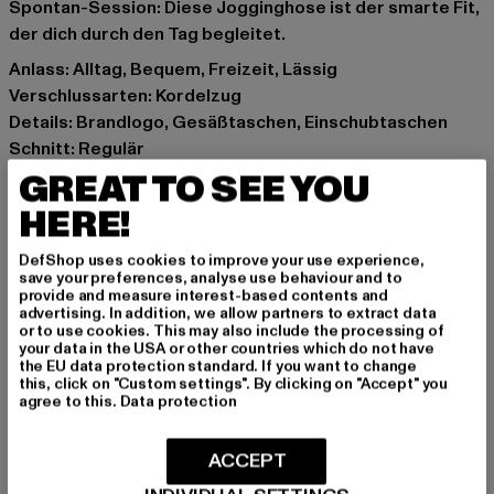
Spontan-Session: Diese Jogginghose ist der smarte Fit,
der dich durch den Tag begleitet.
Anlass: Alltag, Bequem, Freizeit, Lässig
Verschlussarten: Kordelzug
Details: Brandlogo, Gesäßtaschen, Einschubtaschen
Schnitt: Regulär
Marke: Just Rhyse
GREAT TO SEE YOU
Kat.: Trousers - Sweat
HERE!
Farbe: beige
Hersteller Farbe: sand
DefShop uses cookies to improve your use experience,
save your preferences, analyse use behaviour and to
Materialzusammensetzung: 100% Baumwolle
provide and measure interest-based contents and
Art.Nr: JRSP561-00208
advertising. In addition, we allow partners to extract data
or to use cookies. This may also include the processing of
your data in the USA or other countries which do not have
Hersteller: TB International GmbH |
info@tbint.de
the EU data protection standard. If you want to change
this, click on "Custom settings". By clicking on "Accept" you
Dr.-Robert-Murjahn-Straße 7 | 64372 Ober-Ramstadt |
agree to this.
Data protection
DE
ACCEPT
GRÖSSE & PASSFORM