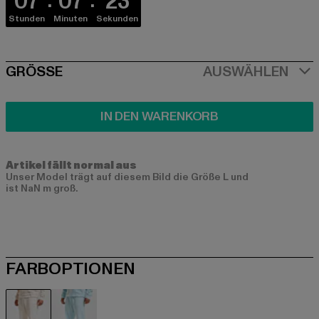
07
07
22
Stunden
Minuten
Sekunden
SIZE
GRÖSSE
AUSWÄHLEN
IN DEN WARENKORB
Artikel fällt normal aus
Unser Model trägt auf diesem Bild die Größe L und
ist NaN m groß.
FARBOPTIONEN