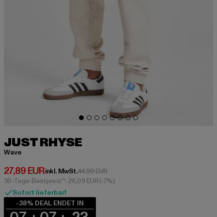
JUST RHYSE
Wave
Derzeitiger Preis: 27,89 EUR
27,89 EUR
Aktionspreis: 44,99 EUR
inkl. MwSt.
44,99 EUR
30-Tage-Bestpreis**: 26,09 EUR
(-7%)
Sofort lieferbar!
-38% DEAL ENDET IN