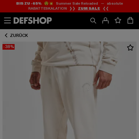
BIS ZU -65%
😲💥 Summer Sale Reloaded — absolute
Zum
Zum
RABATTESKALATION ❯❯
ZUM SALE
❮❮
Inhalt
Fußzeile
springen
springen
ZURÜCK
-38%